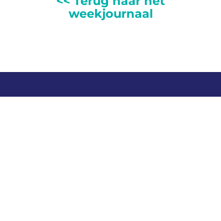
<< Terug naar het
weekjournaal
Contact
Telefoon: 0527 698151