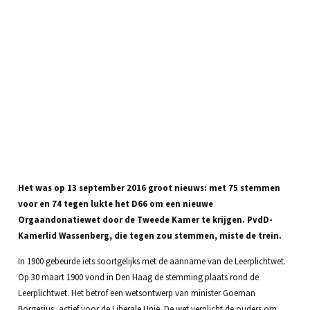
Het was op 13 september 2016 groot nieuws: met 75 stemmen
voor en 74 tegen lukte het D66 om een nieuwe
Orgaandonatiewet door de Tweede Kamer te krijgen. PvdD-
Kamerlid Wassenberg, die tegen zou stemmen, miste de trein.
In 1900 gebeurde iets soortgelijks met de aanname van de Leerplichtwet.
Op 30 maart 1900 vond in Den Haag de stemming plaats rond de
Leerplichtwet. Het betrof een wetsontwerp van minister Goeman
Borgesius, actief voor de Liberale Unie. De wet verplicht de ouders om