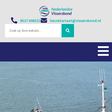
0527 698151
Secretariaat@vissersbond.nl