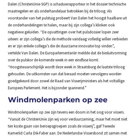
Dalen (ChristenUnie-SGP) is schaduwrapporteur in het dossier technische
maatregelen en als onderhandelaar betrokken bij de triloog. Als
voorstander van het pulstuig probeert Van Dalen het hoogst haalbare uit
de onderhandelingen te halen, maar bij zijn collega’s klinken ook
negatieve geluiden. “De opvattingen over het pulsdossier lopen zeer
uiteen: er zijn collega’s die de methode vandaag volledig willen verbieden
en er zijn enkele collega’s die de duurzame innovatie top vinden”,
vertelde Van Dalen. De Europarlementariër meldde dat de besluitvorming
over de pulskor de komende week in een eindfase komt.
“Hoogstwaarschijnlijk wordt deze week in Straatsburg de laatste triloog
gehouden. De uitkomsten van dat beraad moeten vervolgens worden
goedgekeurd door zowel de Raad van Visserijministers als het voltallige
Europees Parlement. Het is bijzonder spannend.”
Windmolenparken op zee
Windmolenparken op zee zijn tevens een doorn in het oog voor vissers.
“Vanuit de ChristenUnie zijn wij voor verduurzaming, maar het moet niet
ten koste gaan van beroepsgroepen zoals de visserij”, gaf Tweede
Kamerlid Carla Dik-Faber aan. De Nederlandse Vissersbond zit samen met