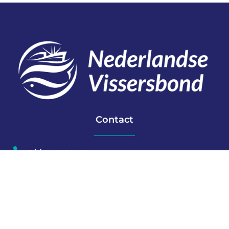
Contact
Telefoon: 0527 698151
E-mail: secretariaat@vissersbond.nl
Adres: Het spijk 20, 8321 WT Urk