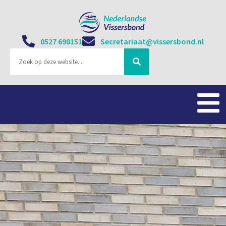
0527 698151
Secretariaat@vissersbond.nl