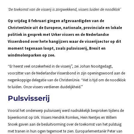
‘De toekomst van de visserij is zorgwekkend, vissers luiden de noodklok’
Op vrijdag 8 februari gingen afgevaardigden van de
ChristenUnie uit de Europese, nationale, provinciale en lokale
politiek in gesprek met Urker vissers en de Nederlandse
Vissersbond over hete hangijzers waar de visserijsector op dit
moment tegenaan loopt, zoals pulsvisserij, Brexit en
windmolenparken op zee.
“Er heerst veel onzekerheid in de visserij”, zei Johan Nooitgedagt,
voorzitter van de Nederlandse Vissersbond in zijn openingswoord aan de
negenkoppige delegatie van de ChristenUnie. “Het is tijd om de noodklok
te luiden. Onze vissers verdienen duidelijkheid.”
Pulsvisserij
Vooral het onderwerp pulsvisserij werd nadrukkelijk besproken tijdens de
bijeenkomst op Urk. Vissers Hendrik Romkes, Hein Nentjes en Willem
Snoek gaven aan de besluitvorming over de toekomst van het pulstuig
met tranen in hun ogen tegemoet te zien. Europarlementariër Peter van