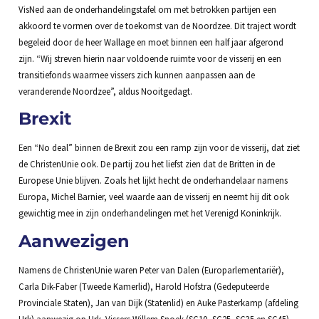
VisNed aan de onderhandelingstafel om met betrokken partijen een
akkoord te vormen over de toekomst van de Noordzee. Dit traject wordt
begeleid door de heer Wallage en moet binnen een half jaar afgerond
zijn. “Wij streven hierin naar voldoende ruimte voor de visserij en een
transitiefonds waarmee vissers zich kunnen aanpassen aan de
veranderende Noordzee”, aldus Nooitgedagt.
Brexit
Een “No deal” binnen de Brexit zou een ramp zijn voor de visserij, dat ziet
de ChristenUnie ook. De partij zou het liefst zien dat de Britten in de
Europese Unie blijven. Zoals het lijkt hecht de onderhandelaar namens
Europa, Michel Barnier, veel waarde aan de visserij en neemt hij dit ook
gewichtig mee in zijn onderhandelingen met het Verenigd Koninkrijk.
Aanwezigen
Namens de ChristenUnie waren Peter van Dalen (Europarlementariër),
Carla Dik-Faber (Tweede Kamerlid), Harold Hofstra (Gedeputeerde
Provinciale Staten), Jan van Dijk (Statenlid) en Auke Pasterkamp (afdeling
Urk) aanwezig op Urk. Vissers Willem Snoek (SC10, SC25, SC35 en SC45),