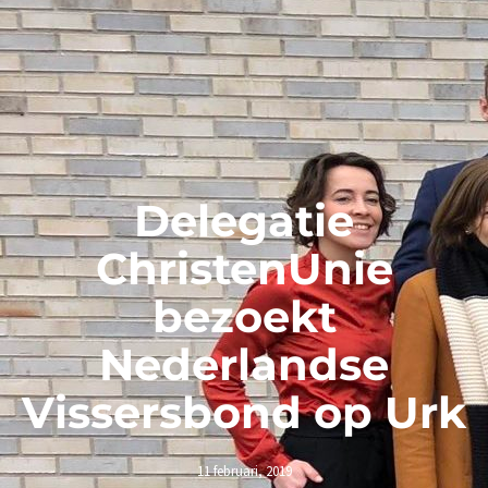
Delegatie
ChristenUnie
bezoekt
Nederlandse
Vissersbond op Urk
11 februari, 2019