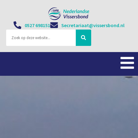
0527 698151
Secretariaat@vissersbond.nl