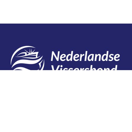
Contact
Telefoon: 0527 698151
E-mail: secretariaat@vissersbond.nl
Adres: Het spijk 20, 8321 WT Urk