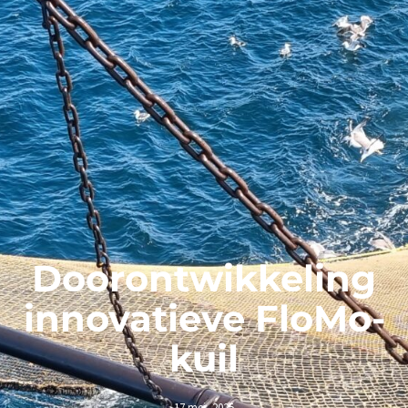
Doorontwikkeling
innovatieve FloMo-
kuil
17 mei, 2025