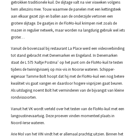
getrokken traditionele kuil. De slijtage valt na vier visweken volgens
hem alleszins mee. Touw waarmee de panelen met een kettingsteek
aan elkaar gezet zijn en ballen aan de onderzijde vertonen een
grotere slijtage. De gaatjes in de FloMo-kuil krimpen niet zoals de
mazen in regulier netwerk, maar worden na langdurig gebruik wel iets
groter…
Vanuit de bovenzaal bij restaurant La Place werd een videoverbinding
tot stand gebracht met Denemarken en Engeland. In Denemarken
staat de L 575 ‘Aaltje Postma’ op het punt om de FloMo-kuil te testen
tijdens de twinrigvisserij op mix-vis in Noorse wateren. Schipper-
eigenaar Tamme Bolt hoopt dat hij met de FloMo-kuil een nog betere
kwaliteit vis gaat vangen en daardoor hogere visprijzen gaat beuren.
Als uitdaging noemt Bolt het verminderen van de bijvangst van kleine
rondvissoorten.
Vanuit het VK wordt verteld over het testen van de FloMo-kuil met een
langoustinevaartuig. Deze proeven vinden momenteel plaats in
Noord-Ierse wateren.
Arie Mol van het VIN vindt het er allemaal prachtig uitzien. Binnen het