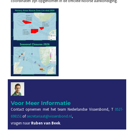
coördinaten zijn opgenomen in de officiële Noorse aankondiging.
Voor Meer Informatie
Contact opnemen met het team Nederlandse Vissersbond, T
0527-
698151
of
secretariaat@vissersbond.nl
,
vragen naar
Ruben van Beek
.