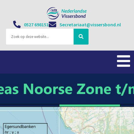
0527 698151
Secretariaat@vissersbond.nl