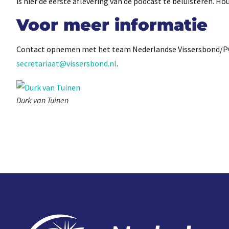
is hier de eerste aflevering van de podcast te beluisteren. H
Voor meer informatie
Contact opnemen met het team Nederlandse Vissersbond/PO D
secretariaat@vissersbond.nl
.
Durk van Tuinen