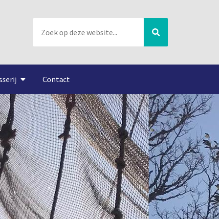
sserij
Contact