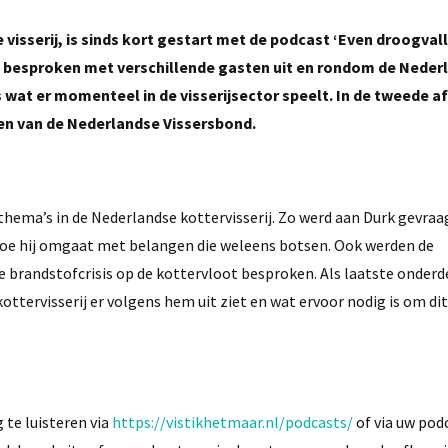
 visserij, is sinds kort gestart met de podcast ‘Even droogva
t besproken met verschillende gasten uit en rondom de Neder
les wat er momenteel in de visserijsector speelt. In de tweede a
en van de Nederlandse Vissersbond.
hema’s in de Nederlandse kottervisserij. Zo werd aan Durk gevraa
 hoe hij omgaat met belangen die weleens botsen. Ook werden de
de brandstofcrisis op de kottervloot besproken. Als laatste onderd
tervisserij er volgens hem uit ziet en wat ervoor nodig is om dit
 te luisteren via
https://vistikhetmaar.nl/podcasts/
of via uw pod