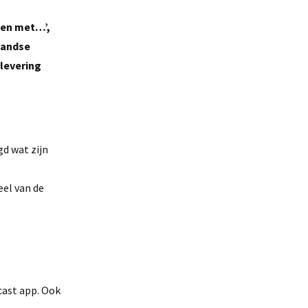
llen met…’,
landse
flevering
gd wat zijn
eel van de
cast app. Ook