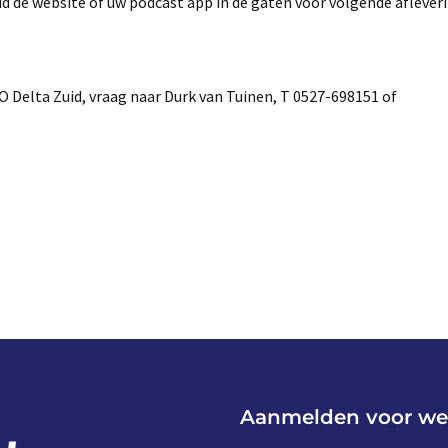
oud de website of uw podcast app in de gaten voor volgende aflever
elta Zuid, vraag naar Durk van Tuinen, T 0527-698151 of
Aanmelden voor we