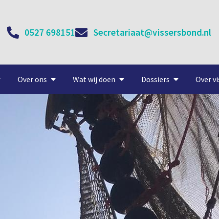
0527 698151
Secretariaat@vissersbond.nl
Over ons
Wat wij doen
Dossiers
Over vi