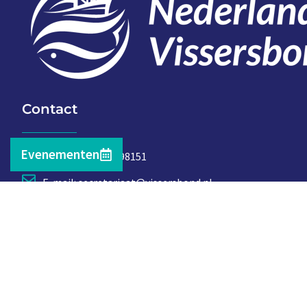
Contact
Evenementen
Telefoon: 0527 698151
E-mail: secretariaat@vissersbond.nl
Adres: Het spijk 20, 8321 WT Urk