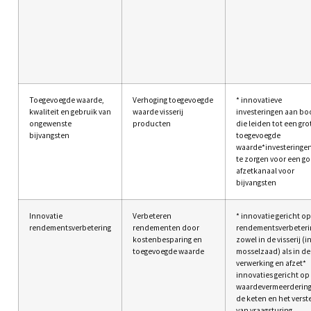
Toegevoegde waarde,
Verhoging toegevoegde
* innovatieve
kwaliteit en gebruik van
waarde visserij
investeringen aan bo
ongewenste
producten
die leiden tot een gro
bijvangsten
toegevoegde
waarde*investeringe
te zorgen voor een g
afzetkanaal voor
bijvangsten
Innovatie
Verbeteren
* innovatie gericht op
rendementsverbetering
rendementen door
rendementsverbeteri
kostenbesparing en
zowel in de visserij (i
toegevoegde waarde
mosselzaad) als in de
verwerking en afzet*
innovaties gericht op
waardevermeerdering
de keten en het verst
van vraagsturing