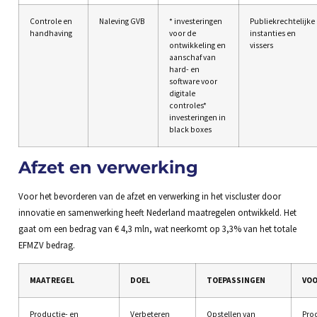
Controle en
Naleving GVB
* investeringen
Publiekrechtelijke
handhaving
voor de
instanties en
ontwikkeling en
vissers
aanschaf van
hard- en
software voor
digitale
controles*
investeringen in
black boxes
Afzet en verwerking
Voor het bevorderen van de afzet en verwerking in het viscluster door
innovatie en samenwerking heeft Nederland maatregelen ontwikkeld. Het
gaat om een bedrag van € 4,3 mln, wat neerkomt op 3,3% van het totale
EFMZV bedrag.
MAATREGEL
DOEL
TOEPASSINGEN
VOO
Productie- en
Verbeteren
Opstellen van
Pro