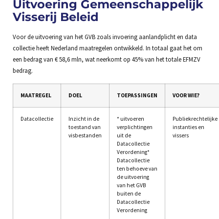
Uitvoering Gemeenschappelijk
Visserij Beleid
Voor de uitvoering van het GVB zoals invoering aanlandplicht en data
collectie heeft Nederland maatregelen ontwikkeld. In totaal gaat het om
een bedrag van € 58,6 mln, wat neerkomt op 45% van het totale EFMZV
bedrag.
MAATREGEL
DOEL
TOEPASSINGEN
VOOR WIE?
Datacollectie
Inzicht in de
* uitvoeren
Publiekrechtelijke
toestand van
verplichtingen
instanties en
visbestanden
uit de
vissers
Datacollectie
Verordening*
Datacollectie
ten behoeve van
de uitvoering
van het GVB
buiten de
Datacollectie
Verordening