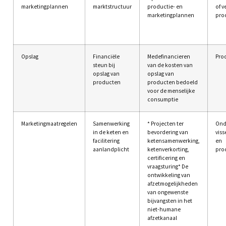
marketingplannen
marktstructuur
productie- en
of v
marketingplannen
pro
Opslag
Financiële
Medefinancieren
Pro
steun bij
van de kosten van
opslag van
opslag van
producten
producten bedoeld
voor de menselijke
consumptie
Marketingmaatregelen
Samenwerking
* Projecten ter
Ond
in de keten en
bevordering van
viss
facilitering
ketensamenwerking,
en
aanlandplicht
ketenverkorting,
pro
certificering en
vraagsturing* De
ontwikkeling van
afzetmogelijkheden
van ongewenste
bijvangsten in het
niet-humane
afzetkanaal