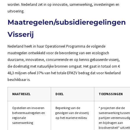
worden. Nederland zet in op innovatie, samenwerking, investeringen en
uitvoering.
Maatregelen/subsidieregelingen
Visserij
Nederland heeft in haar Operationeel Programma de volgende
maatregelen ontwikkeld voor de bevordering van een ecologisch
duurzame, innovatieve, concurrerende en op kennis gebaseerde visserij,
die doelmatig met natuurlijke bronnen omgaat. Het gaat in totaal om €
48,3 miljoen ofwel 37% van het totale EFMZV bedrag dat voor Nederland
beschikbaar is.
MAATREGEL
DOEL
TOEPASSINGEN
Opstellen en invoeren
Beperking van de
* projecten die de
beheermaatregelen en
gevolgen van de visserij
samenwerking tussen
regionale
op het mariene milieu
partijen vereenvoudi
samenwerking
en bijdragen aan
biodiversiteit* uitzet