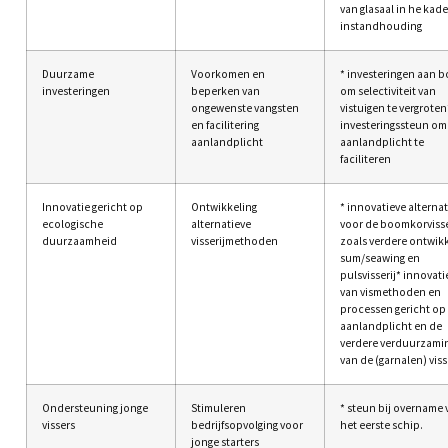
van glasaal in he kade
instandhouding
Duurzame
Voorkomen en
* investeringen aan 
investeringen
beperken van
om selectiviteit van
ongewenste vangsten
vistuigen te vergroten
en facilitering
investeringssteun om
aanlandplicht
aanlandplicht te
faciliteren
Innovatie gericht op
Ontwikkeling
* innovatieve alterna
ecologische
alternatieve
voor de boomkorvisse
duurzaamheid
visserijmethoden
zoals verdere ontwikk
sum/seawing en
pulsvisserij* innovati
van vismethoden en
processen gericht op
aanlandplicht en de
verdere verduurzami
van de (garnalen) viss
Ondersteuning jonge
Stimuleren
* steun bij overname 
vissers
bedrijfsopvolging voor
het eerste schip.
jonge starters