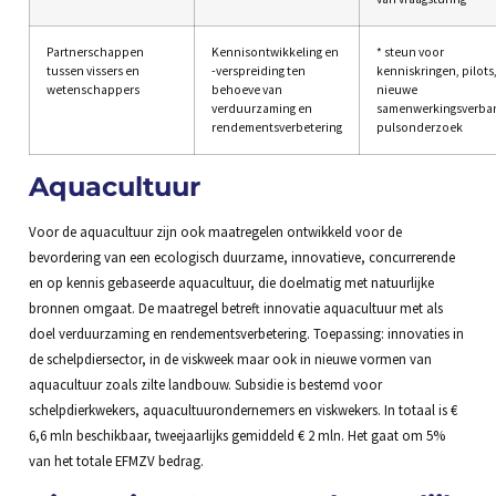
Partnerschappen
Kennisontwikkeling en
* steun voor
tussen vissers en
-verspreiding ten
kenniskringen, pilots
wetenschappers
behoeve van
nieuwe
verduurzaming en
samenwerkingsverba
rendementsverbetering
pulsonderzoek
Aquacultuur
Voor de aquacultuur zijn ook maatregelen ontwikkeld voor de
bevordering van een ecologisch duurzame, innovatieve, concurrerende
en op kennis gebaseerde aquacultuur, die doelmatig met natuurlijke
bronnen omgaat. De maatregel betreft innovatie aquacultuur met als
doel verduurzaming en rendementsverbetering. Toepassing: innovaties in
de schelpdiersector, in de viskweek maar ook in nieuwe vormen van
aquacultuur zoals zilte landbouw. Subsidie is bestemd voor
schelpdierkwekers, aquacultuurondernemers en viskwekers. In totaal is €
6,6 mln beschikbaar, tweejaarlijks gemiddeld € 2 mln. Het gaat om 5%
van het totale EFMZV bedrag.