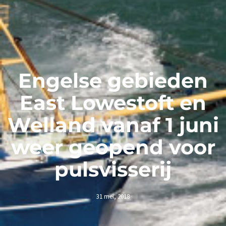
Engelse gebieden
East Lowestoft en
Welland vanaf 1 juni
weer geopend voor
pulsvisserij
31 mei, 2018