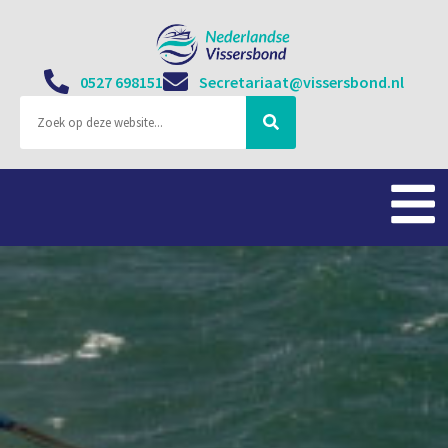
0527 698151
Secretariaat@vissersbond.nl