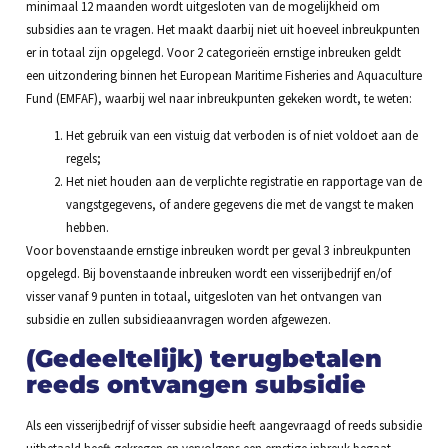
minimaal 12 maanden wordt uitgesloten van de mogelijkheid om
subsidies aan te vragen. Het maakt daarbij niet uit hoeveel inbreukpunten
er in totaal zijn opgelegd. Voor 2 categorieën ernstige inbreuken geldt
een uitzondering binnen het European Maritime Fisheries and Aquaculture
Fund (EMFAF), waarbij wel naar inbreukpunten gekeken wordt, te weten:
Het gebruik van een vistuig dat verboden is of niet voldoet aan de
regels;
Het niet houden aan de verplichte registratie en rapportage van de
vangstgegevens, of andere gegevens die met de vangst te maken
hebben.
Voor bovenstaande ernstige inbreuken wordt per geval 3 inbreukpunten
opgelegd. Bij bovenstaande inbreuken wordt een visserijbedrijf en/of
visser vanaf 9 punten in totaal, uitgesloten van het ontvangen van
subsidie en zullen subsidieaanvragen worden afgewezen.
(Gedeeltelijk) terugbetalen
reeds ontvangen subsidie
Als een visserijbedrijf of visser subsidie heeft aangevraagd of reeds subsidie
uitbetaald heeft gekregen en vervolgens een ernstige inbreuk begaat