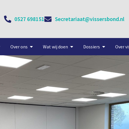
0527 698151
Secretariaat@vissersbond.nl
Over ons
Wat wij doen
Dossiers
Over vi