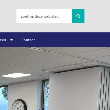
sserij
Contact