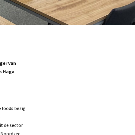
ger van
is Haga
e loods bezig
e
it de sector
de Noordzee