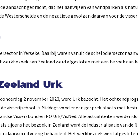
 de aandacht gebracht, dat het aanwijzen van windparken als nat
de Westerschelde en de negatieve gevolgen daarvan voor de visser
r
rsector in Yerseke. Daarbij waren vanuit de schelpdiersector aan
et werkbezoek aan Zeeland werd afgesloten met een bezoek aan h
Zeeland Urk
 donderdag 2 november 2023, werd Urk bezocht. Het ochtendpro
 de visserijschool. ’s Middags vond er een gesprek plaats met best
landse Vissersbond en PO Urk/VisNed. Alle actualiteiten werden
als tijdens het bezoek in Zeeland werd de industrialisatie van de 
gen daarvan uitvoerig behandeld. Het werkbezoek werd afgeslote