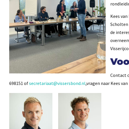
rondleidin
Kees van 
Scholten 
de intere
overneem
Visserijc
Voo
Contact 
698151 of
secretariaat@vissersbond.nl
,vragen naar Kees van