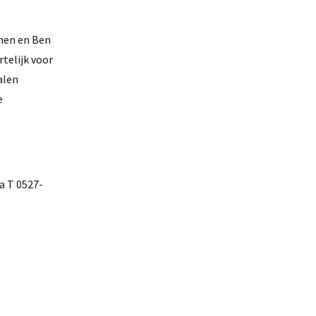
inen en Ben
telijk voor
alen
e
a T 0527-