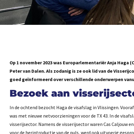
Op 1 november 2023 was Europarlementariër Anja Haga (C
Peter van Dalen. Als zodanig is ze ook lid van de Visseri
goed geïnformeerd over verschillende onderwerpen vanuit
Bezoek aan visserijsect
In de ochtend bezocht Haga de visafslag in Vlissingen. Voora
was met nieuwe netvoorzieningen voor de TX 43. In de visafs
visserijsector. Namens de visserijsector waren Cas Caljouw en
voor de herintroductie van de puls, werd ook uitvoerig gespro