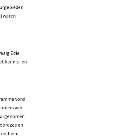
uurgebieden
ij waren
wezig Edie
et kennis- en
gramma vond
uurders van
 doorgenomen
Noordzee en
n met een