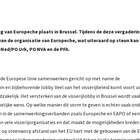
g van Europeche plaats in Brussel.
Tijdens de deze vergaderi
 van de organisatie van Europeche, wat uiteraard op steun kan
sNed/PO Urk, PO NVA en de PFA.
uit de Europese Unie samenwerken gericht op met name de
 en bijbehorende lobby. Veel van het visserijbeleid komt voort ui
zakelijk. Het versterken van de visserijlobby in Brussel wordt vaa
kelijke wens. Op welke manier dit vorm te geven is echter vaak on
ren in de samenwerkingsverbanden zoals Europeche en EAPO of een
 vele visserijorganisaties en dat maakt de mogelijkheden breder
el op steenworp afstand van het EU hart met de gebouwen van de 
lgemene ledenvergadering vastgesteld dat op korte termijn wordt