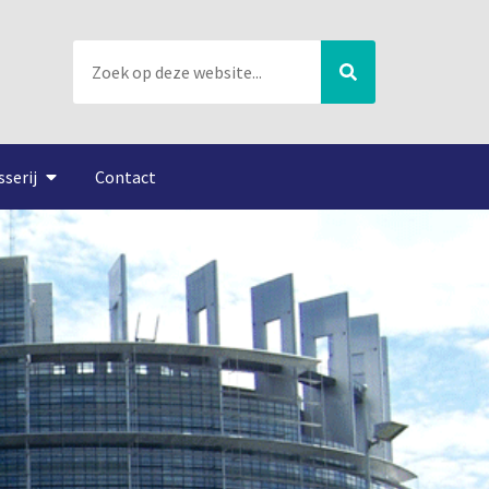
sserij
Contact