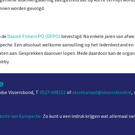
unnen worden gevolgd.
n de
Danish Fishers PO (DFPO)
bevestigd. Na enkele jaren van afwe
ropeche. Een absoluut welkome aanvulling op het ledenbestand en
staten aan. Gesprekken daarover lopen. Mede daardoor kan de organ
obby.
e
dse Vissersbond, T
0527-698151
of
secretariaat@vissersbond.nl
,
bsite van Europeche
.
Zo kunt u een indruk krijgen wat allemaal va