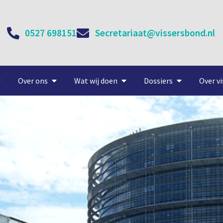
0527 698151
Secretariaat@vissersbond.nl
Over ons
Wat wij doen
Dossiers
Over vi