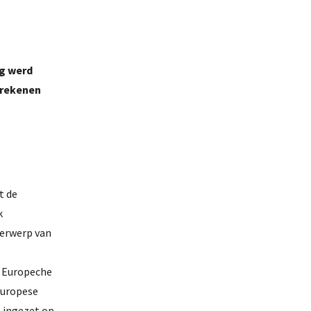
ng werd
 rekenen
t de
k
derwerp van
. Europeche
Europese
 ingezet op