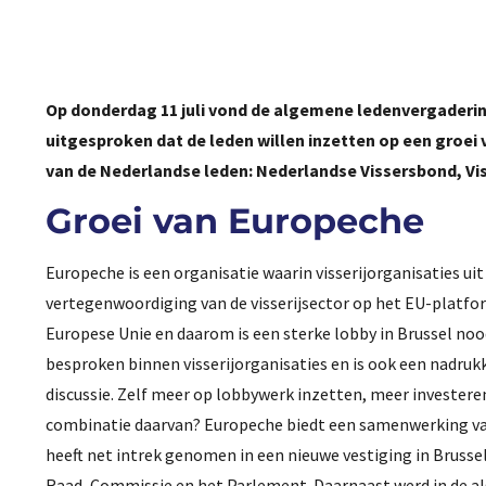
Op donderdag 11 juli vond de algemene ledenvergaderin
uitgesproken dat de leden willen inzetten op een groei
van de Nederlandse leden: Nederlandse Vissersbond, Vi
Groei van Europeche
Europeche is een organisatie waarin visserijorganisaties 
vertegenwoordiging van de visserijsector op het EU-platform
Europese Unie en daarom is een sterke lobby in Brussel nood
besproken binnen visserijorganisaties en is ook een nadruk
discussie. Zelf meer op lobbywerk inzetten, meer investe
combinatie daarvan? Europeche biedt een samenwerking van
heeft net intrek genomen in een nieuwe vestiging in Bruss
Raad, Commissie en het Parlement. Daarnaast werd in de a