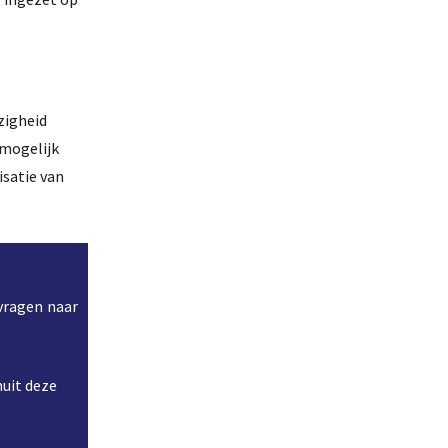
zigheid
 mogelijk
isatie van
 vragen naar
nuit deze