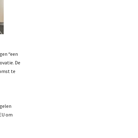
agen “een
ovatie. De
komst te
egelen
 EU om