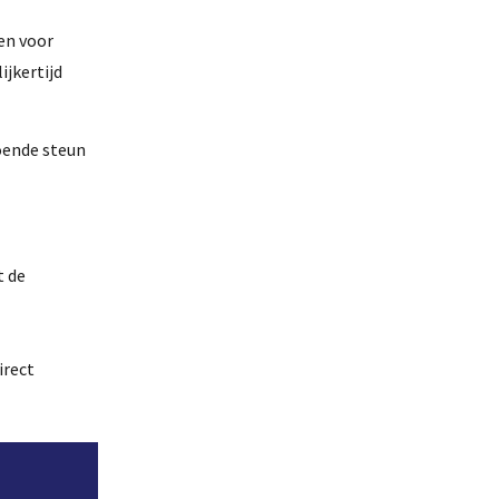
en voor
jkertijd
doende steun
t de
irect