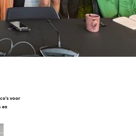
co’s voor
s en