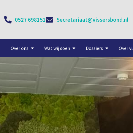
0527 698151
Secretariaat@vissersbond.nl
Over ons
Wat wij doen
Dossiers
Over vi