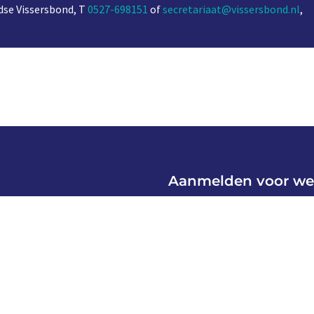
se Vissersbond, T
0527-698151
of
secretariaat@vissersbond.nl
,
Aanmelden voor we