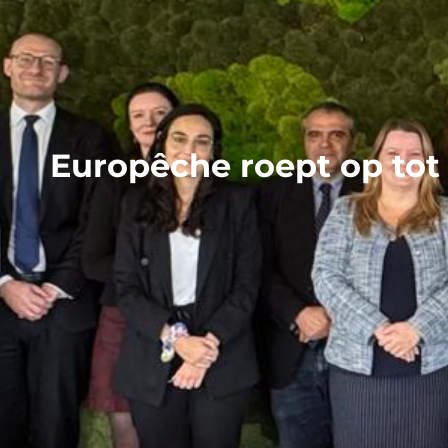
Europêche roept op tot e