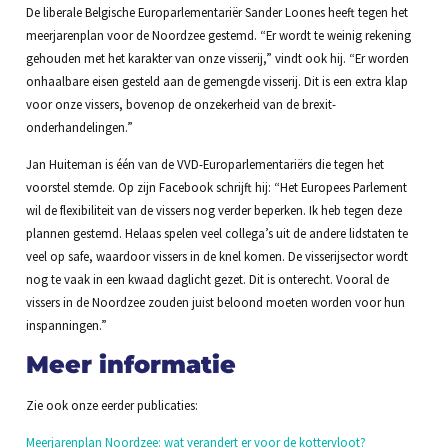
De liberale Belgische Europarlementariër Sander Loones heeft tegen het
meerjarenplan voor de Noordzee gestemd. “Er wordt te weinig rekening
gehouden met het karakter van onze visserij,” vindt ook hij. “Er worden
onhaalbare eisen gesteld aan de gemengde visserij. Dit is een extra klap
voor onze vissers, bovenop de onzekerheid van de brexit-
onderhandelingen.”
Jan Huiteman is één van de VVD-Europarlementariërs die tegen het
voorstel stemde. Op zijn Facebook schrijft hij: “Het Europees Parlement
wil de flexibiliteit van de vissers nog verder beperken. Ik heb tegen deze
plannen gestemd. Helaas spelen veel collega’s uit de andere lidstaten te
veel op safe, waardoor vissers in de knel komen. De visserijsector wordt
nog te vaak in een kwaad daglicht gezet. Dit is onterecht. Vooral de
vissers in de Noordzee zouden juist beloond moeten worden voor hun
inspanningen.”
Meer informatie
Zie ook onze eerder publicaties:
Meerjarenplan Noordzee: wat verandert er voor de kottervloot?