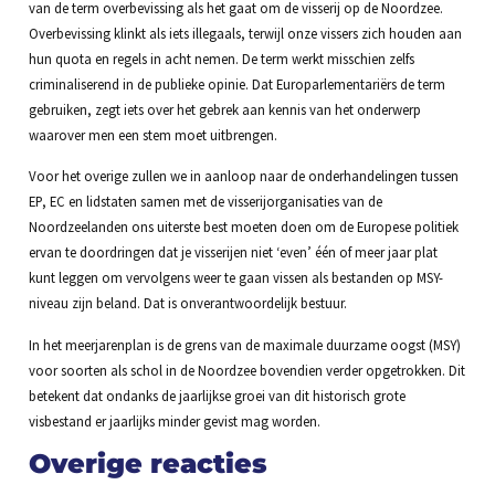
van de term overbevissing als het gaat om de visserij op de Noordzee.
Overbevissing klinkt als iets illegaals, terwijl onze vissers zich houden aan
hun quota en regels in acht nemen. De term werkt misschien zelfs
criminaliserend in de publieke opinie. Dat Europarlementariërs de term
gebruiken, zegt iets over het gebrek aan kennis van het onderwerp
waarover men een stem moet uitbrengen.
Voor het overige zullen we in aanloop naar de onderhandelingen tussen
EP, EC en lidstaten samen met de visserijorganisaties van de
Noordzeelanden ons uiterste best moeten doen om de Europese politiek
ervan te doordringen dat je visserijen niet ‘even’ één of meer jaar plat
kunt leggen om vervolgens weer te gaan vissen als bestanden op MSY-
niveau zijn beland. Dat is onverantwoordelijk bestuur.
In het meerjarenplan is de grens van de maximale duurzame oogst (MSY)
voor soorten als schol in de Noordzee bovendien verder opgetrokken. Dit
betekent dat ondanks de jaarlijkse groei van dit historisch grote
visbestand er jaarlijks minder gevist mag worden.
Overige reacties