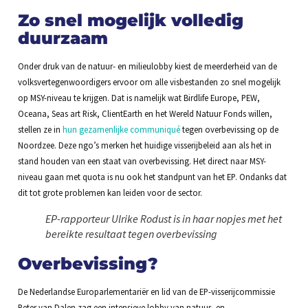
Zo snel mogelijk volledig
duurzaam
Onder druk van de natuur- en milieulobby kiest de meerderheid van de
volksvertegenwoordigers ervoor om alle visbestanden zo snel mogelijk
op MSY-niveau te krijgen. Dat is namelijk wat Birdlife Europe, PEW,
Oceana, Seas art Risk, ClientEarth en het Wereld Natuur Fonds willen,
stellen ze in
hun gezamenlijke communiqué
tegen overbevissing op de
Noordzee. Deze ngo’s merken het huidige visserijbeleid aan als het in
stand houden van een staat van overbevissing. Het direct naar MSY-
niveau gaan met quota is nu ook het standpunt van het EP. Ondanks dat
dit tot grote problemen kan leiden voor de sector.
EP-rapporteur Ulrike Rodust is in haar nopjes met het
bereikte resultaat tegen overbevissing
Overbevissing?
De Nederlandse Europarlementariër en lid van de EP-visserijcommissie
Peter van Dalen zag een intensieve lobby van natuur- en