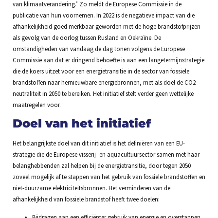
van klimaatverandering.’ Zo meldt de Europese Commissie in de
publicatie van hun voornemen. In 2022 is de negatieve impact van die
afhankelijkheid goed merkbaar geworden met de hoge brandstofprijzen
als gevolg van de oorlog tussen Rusland en Oekraïne. De
omstandigheden van vandaag de dag tonen volgens de Europese
Commissie aan dat er dringend behoefte is aan een langetermijnstrategie
die de koers uitzet voor een energietransitie in de sector van fossiele
brandstoffen naar hernieuwbare energiebronnen, met als doel de CO2-
neutraliteit in 2050 te bereiken. Het initiatief stelt verder geen wettelijke
maatregelen voor.
Doel van het initiatief
Het belangrijkste doel van dit initiatief is het definiëren van een EU-
strategie die de Europese visserij- en aquacultuursector samen met haar
belanghebbenden zal helpen bij de energietransitie, door tegen 2050
zoveel mogelijk af te stappen van het gebruik van fossiele brandstoffen en
niet-duurzame elektriciteitsbronnen. Het verminderen van de
afhankelijkheid van fossiele brandstof heeft twee doelen:
Bijdragen aan een efficiënter gebruik van energie en overstappen