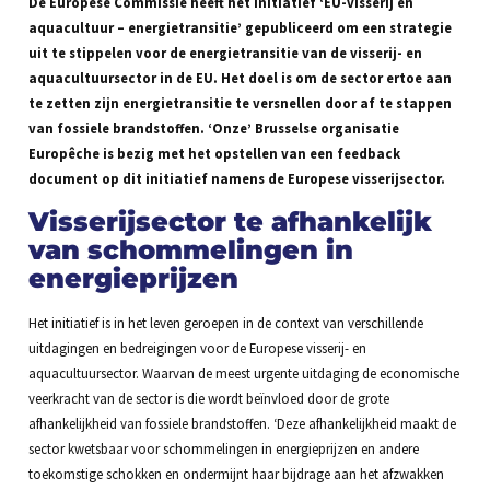
De Europese Commissie heeft het initiatief ‘EU-visserij en
aquacultuur – energietransitie’ gepubliceerd om een strategie
uit te stippelen voor de energietransitie van de visserij- en
aquacultuursector in de EU. Het doel is om de sector ertoe aan
te zetten zijn energietransitie te versnellen door af te stappen
van fossiele brandstoffen. ‘Onze’ Brusselse organisatie
Europêche is bezig met het opstellen van een feedback
document op dit initiatief namens de Europese visserijsector.
Visserijsector te afhankelijk
van schommelingen in
energieprijzen
Het initiatief is in het leven geroepen in de context van verschillende
uitdagingen en bedreigingen voor de Europese visserij- en
aquacultuursector. Waarvan de meest urgente uitdaging de economische
veerkracht van de sector is die wordt beïnvloed door de grote
afhankelijkheid van fossiele brandstoffen. ‘Deze afhankelijkheid maakt de
sector kwetsbaar voor schommelingen in energieprijzen en andere
toekomstige schokken en ondermijnt haar bijdrage aan het afzwakken