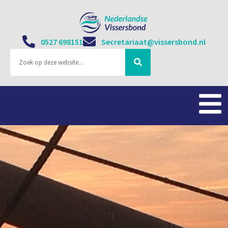
0527 698151
Secretariaat@vissersbond.nl