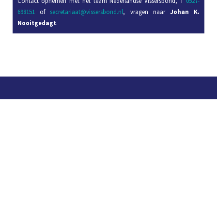
Contact opnemen met het team Nederlandse Vissersbond, T
0527-
698151
of
secretariaat@vissersbond.nl
, vragen naar
Johan K.
Nooitgedagt
.
Contact