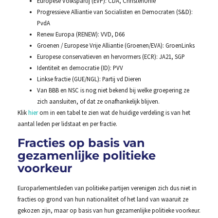
Europese Volkspartij (EVP): CDA, ChristenUnie
Progressieve Alliantie van Socialisten en Democraten (S&D):
PvdA
Renew Europa (RENEW): VVD, D66
Groenen / Europese Vrije Alliantie (Groenen/EVA): GroenLinks
Europese conservatieven en hervormers (ECR): JA21, SGP
Identiteit en democratie (ID): PVV
Linkse fractie (GUE/NGL): Partij vd Dieren
Van BBB en NSC is nog niet bekend bij welke groepering ze
zich aansluiten, of dat ze onafhankelijk blijven.
Klik
hier
om in een tabel te zien wat de huidige verdeling is van het
aantal leden per lidstaat en per fractie.
Fracties op basis van
gezamenlijke politieke
voorkeur
Europarlementsleden van politieke partijen verenigen zich dus niet in
fracties op grond van hun nationaliteit of het land van waaruit ze
gekozen zijn, maar op basis van hun gezamenlijke politieke voorkeur.