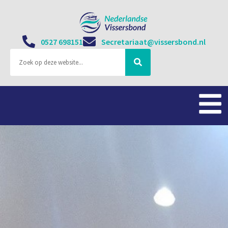
0527 698151
Secretariaat@vissersbond.nl