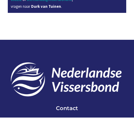
vragen naar
Durk van Tuinen
.
Contact
Telefoon: 0527 698151