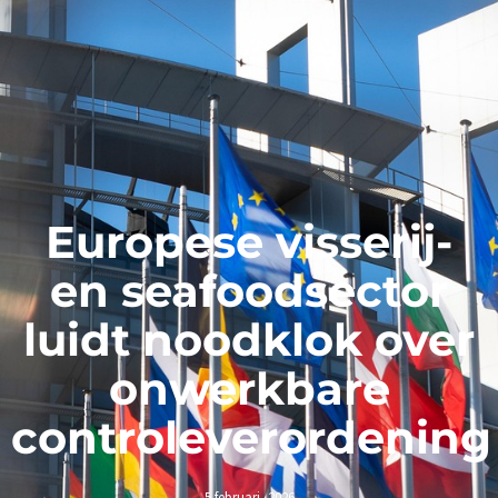
Europese visserij-
en seafoodsector
luidt noodklok over
onwerkbare
controleverordening
5 februari, 2026