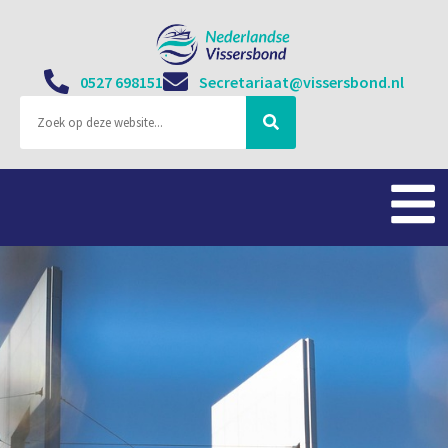
0527 698151
Secretariaat@vissersbond.nl