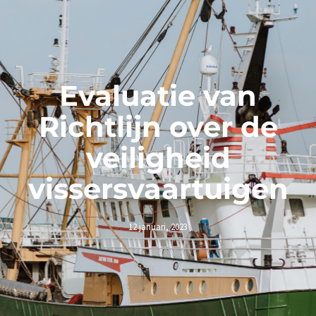
Evaluatie van
Richtlijn over de
veiligheid
vissersvaartuigen
12 januari, 2023