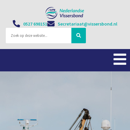
0527 698151
Secretariaat@vissersbond.nl