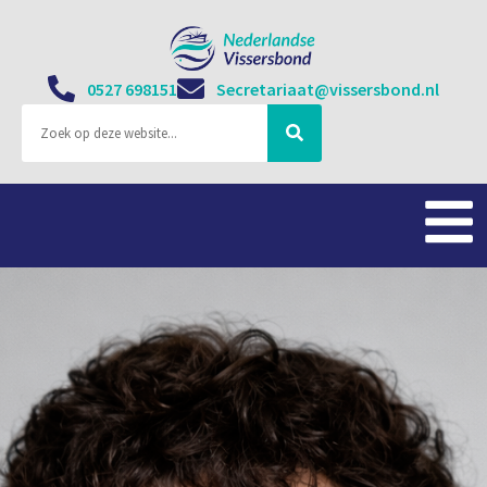
0527 698151
Secretariaat@vissersbond.nl