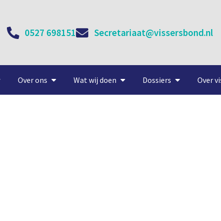
0527 698151
Secretariaat@vissersbond.nl
Over ons
Wat wij doen
Dossiers
Over vi
n ongezond voor de markt#
saamhorigheid