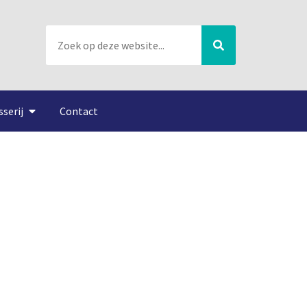
sserij
Contact
Vlaggetjesdag feest van