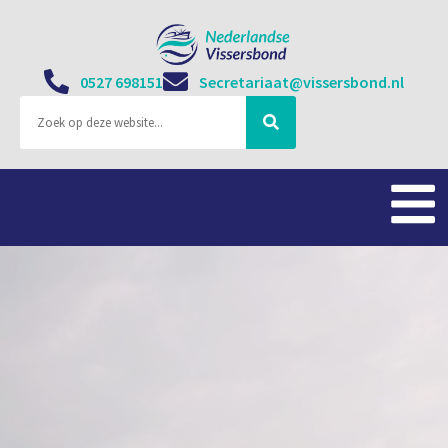
0527 698151
Secretariaat@vissersbond.nl