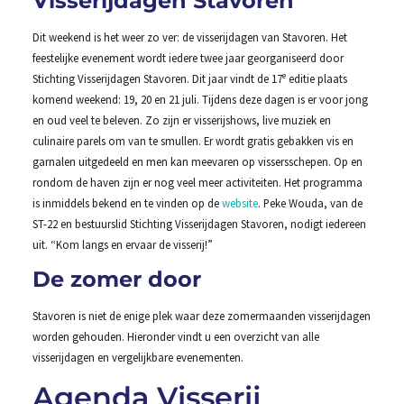
Visserijdagen Stavoren
Dit weekend is het weer zo ver: de visserijdagen van Stavoren. Het
feestelijke evenement wordt iedere twee jaar georganiseerd door
e
Stichting Visserijdagen Stavoren. Dit jaar vindt de 17
editie plaats
komend weekend: 19, 20 en 21 juli. Tijdens deze dagen is er voor jong
en oud veel te beleven. Zo zijn er visserijshows, live muziek en
culinaire parels om van te smullen. Er wordt gratis gebakken vis en
garnalen uitgedeeld en men kan meevaren op vissersschepen. Op en
rondom de haven zijn er nog veel meer activiteiten. Het programma
is inmiddels bekend en te vinden op de
website
. Peke Wouda, van de
ST-22 en bestuurslid Stichting Visserijdagen Stavoren, nodigt iedereen
uit. “Kom langs en ervaar de visserij!”
De zomer door
Stavoren is niet de enige plek waar deze zomermaanden visserijdagen
worden gehouden. Hieronder vindt u een overzicht van alle
visserijdagen en vergelijkbare evenementen.
Agenda Visserij