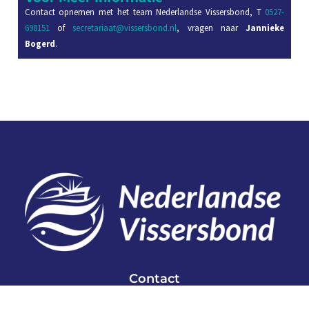
Contact opnemen met het team Nederlandse Vissersbond, T
0527-
698151
of
secretariaat@vissersbond.nl
, vragen naar
Jannieke
Bogerd
.
Contact