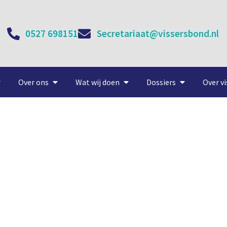
0527 698151
Secretariaat@vissersbond.nl
Over ons
Wat wij doen
Dossiers
Over vi
vloot komende week weer
3 april, 2020