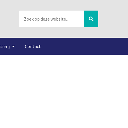
sserij
Contact
 naar zee