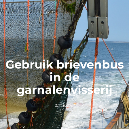
Gebruik brievenbus
in de
garnalenvisserij
22 mei, 2025