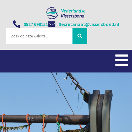
0527 698151
Secretariaat@vissersbond.nl