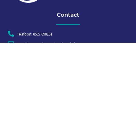
Contact
Telefoon: 0527 698151
E-mail: secretariaat@vissersbond.nl
Adres: Het spijk 20, 8321 WT Urk
Aanmelden voor weekjournaal