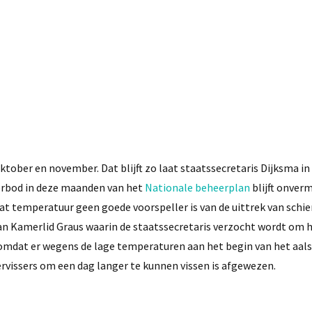
tober en november. Dat blijft zo laat staatssecretaris Dijksma in
verbod in deze maanden van het
Nationale beheerplan
blijft onver
 temperatuur geen goede voorspeller is van de uittrek van schier
an Kamerlid Graus waarin de staatssecretaris verzocht wordt om 
5 omdat er wegens de lage temperaturen aan het begin van het aal
rvissers om een dag langer te kunnen vissen is afgewezen.