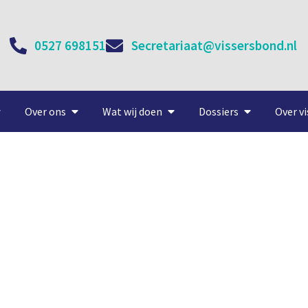
0527 698151
Secretariaat@vissersbond.nl
Over ons
Wat wij doen
Dossiers
Over vi