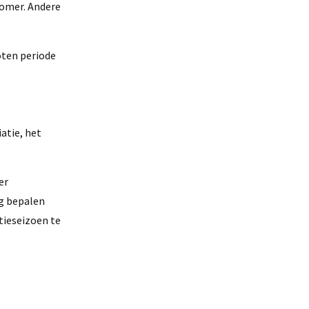
zomer. Andere
oten periode
atie, het
er
ng bepalen
tieseizoen te