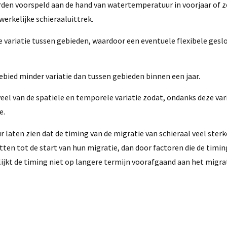
orden voorspeld aan de hand van watertemperatuur in voorjaar of 
erkelijke schieraaluittrek.
e variatie tussen gebieden, waardoor een eventuele flexibele gesl
ebied minder variatie dan tussen gebieden binnen een jaar.
l van de spatiele en temporele variatie zodat, ondanks deze vari
e.
 laten zien dat de timing van de migratie van schieraal veel sterk
ten tot de start van hun migratie, dan door factoren die de timi
lijkt de timing niet op langere termijn voorafgaand aan het migra