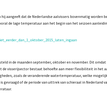
in hij aangeeft dat de Nederlandse aalvissers bovenmatig worden b
ooral de lage temperatuur aan het begin van het seizoen aanleidin
niet_eerder_dan_1_oktober_2015_laten_ingaan
gesteld in de maanden september, oktober en november. Dit omdat
t de visserijsector bestaat behoefte aan meer flexibiliteit in het
heden, zoals de veranderende watertemperatuur, welke mogelijk
s gevraagd of de periode van uittrek van schieraal in Nederland va
eratuur.