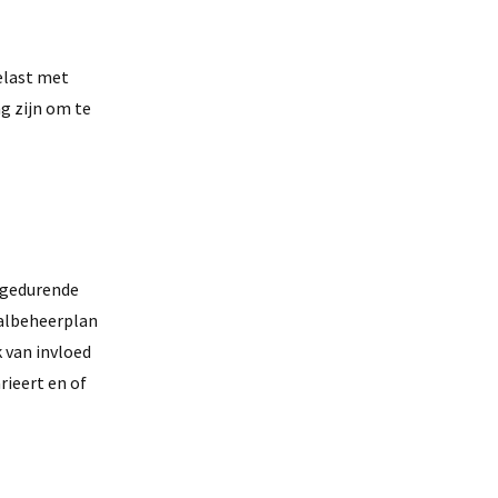
elast met
g zijn om te
 gedurende
 aalbeheerplan
 van invloed
rieert en of