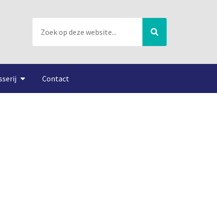
sserij
Contact