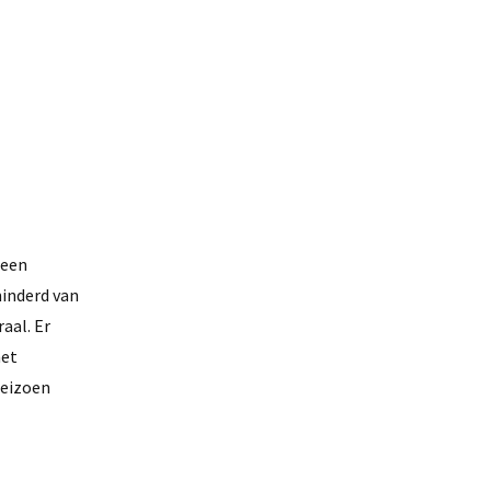
 een
minderd van
aal. Er
het
seizoen