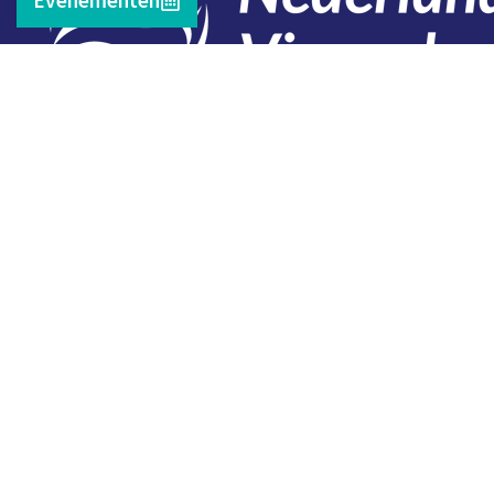
Contact
Telefoon: 0527 698151
E-mail: secretariaat@vissersbond.nl
Adres: Het spijk 20, 8321 WT Urk