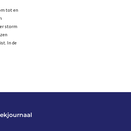
om tot en
n
der storm
ezen
st. In de
ekjournaal