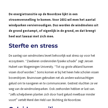
De energietransitie op de Noordzee lijkt in een
stroomversnelling te komen. Voor 2032 wil men het aantal
windparken verviervoudigen. Dus worden de windmolens uit
de grond gestampt, of eigenlijk in de grond, en dat brengt
heel wat lawaai met zich mee.
Sterfte en stress
De aanleg van windmolens levert behoorlijk wat stress op voor het
ecosysteem. “Zeedieren ondervinden fysieke schade” zegt Jeroen
Hubert van Wageningen University. “Tot op grote afstand kunnen
vissen doof worden.”. Soms komen er bij het heien hele scholen vissen
bovendrijven. Bruinvissen gebruiken net als andere walvisachtigen
geluid om te navigeren en te communiceren. Gestrest vluchten ze ver
weg van de windmolenparken. Ook zeehonden hebben er last van.
“zelfs schelpdieren planten zich door hard geluid meetbaar minder
voort” vertelt Merel den Held van Stichting de Noordzee.