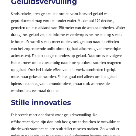
Geluidsvervuiling
Sinds enkele jaren gelden er normen voor hoeveel geluid er
geproduceerd mag worden onder water. Maximaal 170 decibel,
gemeten op een afstand van 750 meter van de werkzaamheden. Water
draagt het geluid ver, tien kilometer verderop is het heien nog steeds
te horen. Er wordt steeds meer onderzoek gedaan naar de effecten
van het zogenoemde anthrofonie (geluid afkomstig van menselijke
activiteiten). Elk dier reageert anders op geluid. Daarom is er volgens
Hubert meer onderzoek nodig naar hoe specifieke soorten reageren
op geluid. Ook het totale effect van alle werkzaamheden tegelijk
moet naar gekeken worden. En het gaat niet alleen om het geluid
tijdens de aanleg van de windmolens, maar ook wanneer de
windmolens eenmaal draaien.
Stille innovaties
Er is steeds meer aandacht voor geluidsvervuiling. De
offshorebedrijven zijn dan ook bezig om technieken te ontwikkelen
die de werkzaamheden een stuk stiller moeten maken. Zo wordt er
gekeken naar nieuwe manieren van funderingen leggen: heipalen in