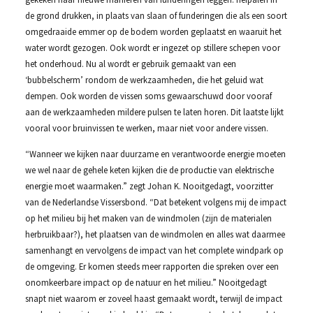
de grond drukken, in plaats van slaan of funderingen die als een soort
omgedraaide emmer op de bodem worden geplaatst en waaruit het
water wordt gezogen. Ook wordt er ingezet op stillere schepen voor
het onderhoud. Nu al wordt er gebruik gemaakt van een
‘bubbelscherm’ rondom de werkzaamheden, die het geluid wat
dempen. Ook worden de vissen soms gewaarschuwd door vooraf
aan de werkzaamheden mildere pulsen te laten horen. Dit laatste lijkt
vooral voor bruinvissen te werken, maar niet voor andere vissen.
“Wanneer we kijken naar duurzame en verantwoorde energie moeten
we wel naar de gehele keten kijken die de productie van elektrische
energie moet waarmaken.” zegt Johan K. Nooitgedagt, voorzitter
van de Nederlandse Vissersbond. “Dat betekent volgens mij de impact
op het milieu bij het maken van de windmolen (zijn de materialen
herbruikbaar?), het plaatsen van de windmolen en alles wat daarmee
samenhangt en vervolgens de impact van het complete windpark op
de omgeving. Er komen steeds meer rapporten die spreken over een
onomkeerbare impact op de natuur en het milieu.” Nooitgedagt
snapt niet waarom er zoveel haast gemaakt wordt, terwijl de impact