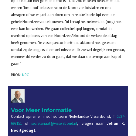
op de natuur niet goed in beeld is. “Dat zou moeten betekenen dat
we een ‘time-out’ inlassen voor de Noordzee-lidstaten en ons
afvragen of we er juist aan doen om in relatief korte tijd even de
gehele Noordzee vol te bouwen. Dit terwijl het netwerk dit (nog) niet
eens kan bolwerken. We gaan collectief spijt krijgen, omdat de
overheid op basis van een Noordzee Akkoord de verkeerde afslag
heeft genomen. De visserijsector heeft dat akkoord niet getekend
omdat zij de enige is die moet inleveren. Ik zie wel degelijk een gevaar,
wanneer dit verder zo door gaat, dat we daar op termijn aan kapot
gaan”.
BRON:
NRC
Voor Meer Informatie
Contact opnemen met het team Nederlandse Vissersbond, T
0527-
698151
of
secretariaat@vissersbond.nl
, vragen naar
Johan K.
Nooitgedagt
.