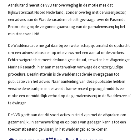
Aansluitend neemt de VVD ter overweging in de motie mee dat
Rijkswaterstaat Noord Nederland, zonder overleg met de visserijsector,
een advies aan de Waddenacademie heeft gevraagd over de Passende
Beoordeling bij de vergunningaanvraag van de garnalenvisserij bij het
ministerie van LNV.
De Waddenacademie gaf daarbij een wetenschapsjournalist de opdracht
om een advies te baseren op interviews met een aantal onderzoekers.
Echter weigerde het meest deskundige instituut, te weten het Wageningen
Marine Research, hier aan mee te werken vanwege de onzorgvuldige
procedure. Desalniettemin is de Waddenacademie overgegaan tot
publicatie van het advies. Naar aanleiding van deze publicatie hebben
verscheidene partijen in de tweede kamer recent gepoogd middels een
motie een onmiddellijk verbod op de garnalenvisserij in de Waddenzee af
te dwingen.
De VVD geeft aan dat dit soort acties in strijd zijn met de afspraken om
gezamenlijk, in samenwerking en op basis van gedegen kennis tot een
toekomstbestendige visserij in het Waddengebied te komen.