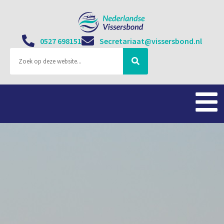
0527 698151
Secretariaat@vissersbond.nl