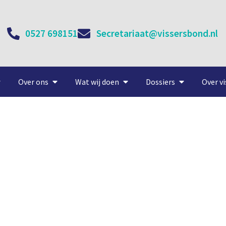
0527 698151
Secretariaat@vissersbond.nl
Over ons
Wat wij doen
Dossiers
Over vi
 oogstjaar mosselzaadinva