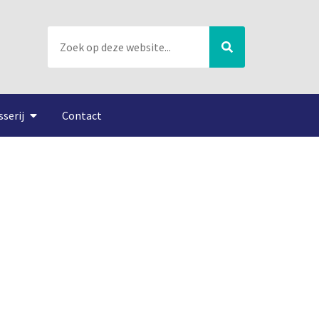
sserij
Contact
ngers