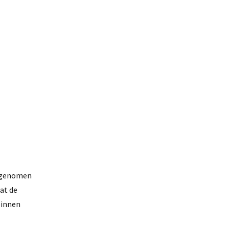
k genomen
at de
binnen