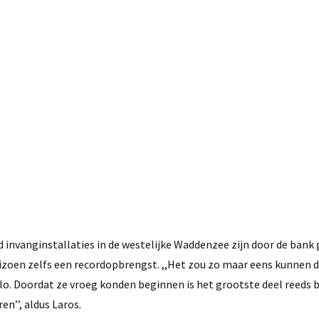
20 augustus, 2020
nvanginstallaties in de westelijke Waddenzee zijn door de ban
eizoen zelfs een recordopbrengst. ,,Het zou zo maar eens kunnen d
kilo. Doordat ze vroeg konden beginnen is het grootste deel reeds 
n’’, aldus Laros.