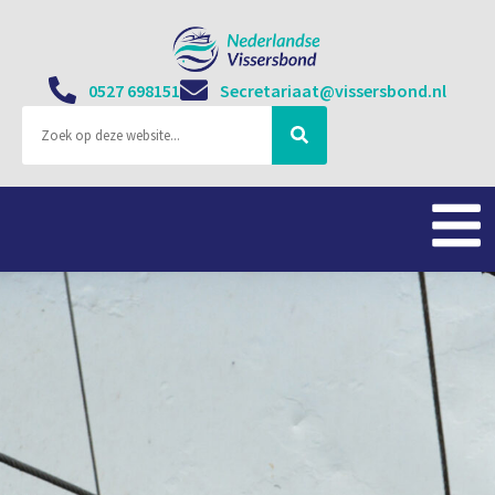
0527 698151
Secretariaat@vissersbond.nl