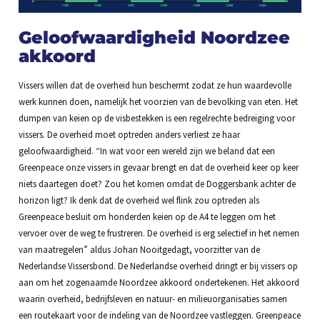
Geloofwaardigheid Noordzee
akkoord
Vissers willen dat de overheid hun beschermt zodat ze hun waardevolle
werk kunnen doen, namelijk het voorzien van de bevolking van eten. Het
dumpen van keien op de visbestekken is een regelrechte bedreiging voor
vissers. De overheid moet optreden anders verliest ze haar
geloofwaardigheid. “In wat voor een wereld zijn we beland dat een
Greenpeace onze vissers in gevaar brengt en dat de overheid keer op keer
niets daartegen doet? Zou het komen omdat de Doggersbank achter de
horizon ligt? Ik denk dat de overheid wel flink zou optreden als
Greenpeace besluit om honderden keien op de A4 te leggen om het
vervoer over de weg te frustreren. De overheid is erg selectief in het nemen
van maatregelen” aldus Johan Nooitgedagt, voorzitter van de
Nederlandse Vissersbond. De Nederlandse overheid dringt er bij vissers op
aan om het zogenaamde Noordzee akkoord ondertekenen. Het akkoord
waarin overheid, bedrijfsleven en natuur- en milieuorganisaties samen
een routekaart voor de indeling van de Noordzee vastleggen. Greenpeace