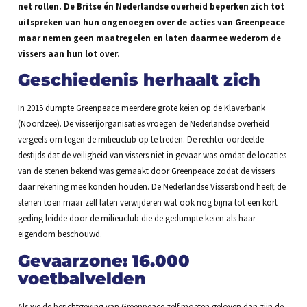
net rollen. De Britse én Nederlandse overheid beperken zich tot
uitspreken van hun ongenoegen over de acties van Greenpeace
maar nemen geen maatregelen en laten daarmee wederom de
vissers aan hun lot over.
Geschiedenis herhaalt zich
In 2015 dumpte Greenpeace meerdere grote keien op de Klaverbank
(Noordzee). De visserijorganisaties vroegen de Nederlandse overheid
vergeefs om tegen de milieuclub op te treden. De rechter oordeelde
destijds dat de veiligheid van vissers niet in gevaar was omdat de locaties
van de stenen bekend was gemaakt door Greenpeace zodat de vissers
daar rekening mee konden houden. De Nederlandse Vissersbond heeft de
stenen toen maar zelf laten verwijderen wat ook nog bijna tot een kort
geding leidde door de milieuclub die de gedumpte keien als haar
eigendom beschouwd.
Gevaarzone: 16.000
voetbalvelden
Als we de berichtgeving van Greenpeace zelf moeten geloven dan zijn de