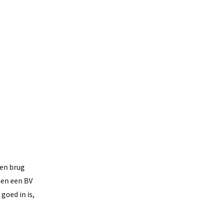
een brug
men een BV
goed in is,