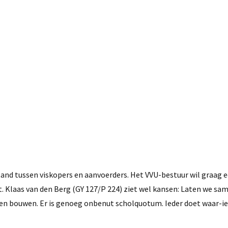
15 november, 2016
and tussen viskopers en aanvoerders. Het VVU-bestuur wil graag 
. Klaas van den Berg (GY 127/P 224) ziet wel kansen: Laten we sa
en bouwen. Er is genoeg onbenut scholquotum. Ieder doet waar-ie 