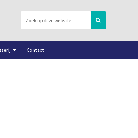
sserij
Contact
ip…