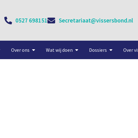
0527 698151
Secretariaat@vissersbond.nl
Over ons
Wat wij doen
Dossiers
Over vi
ndel en aanvoer in één sch