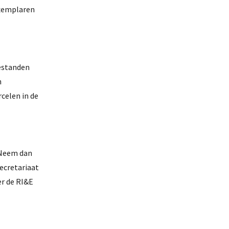
 exemplaren
bestanden
n
rcelen in de
 Neem dan
ecretariaat
er de RI&E