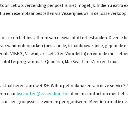
toor. Let op: verzending per post is niet mogelijk. Indien u extra
 u een exemplaar bestellen via Visserijnieuws in de losse verkoop.
plotter en het installeren van nieuwe plotterbestanden. Diverse 
over windmolenparken (bestaande, in aanbouw zijnde, geplande e
zoals VIBEG , Viswad, artikel 20 en Voordelta) en voor de mosselpe
e plotterprogramma’s: Quodfish, MaxSea, TimeZero en Trax.
 actualiseren van uw RI&E. Wilt u gebruikmaken van deze service?
uren naar
bscholten@vissersbond.nl
of neem contact op met het s
n kan een groepssessie worden georganiseerd. Meer informatie ov