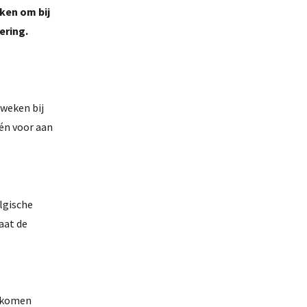
ken om bij
ering.
 weken bij
één voor aan
lgische
aat de
itkomen