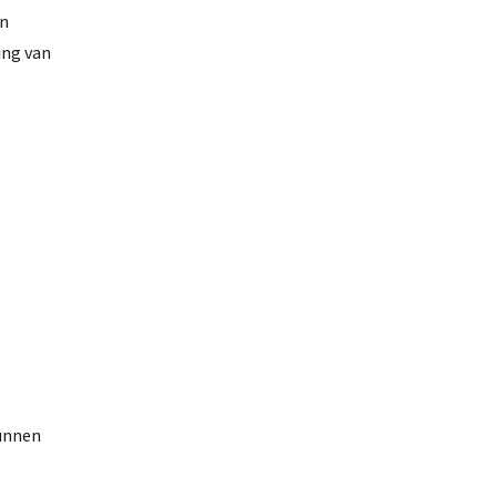
en
ing van
kunnen