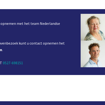
ct opnemen met het team Nederlandse
havenbezoek kunt u contact opnemen het
en
.
 T
0527-698151