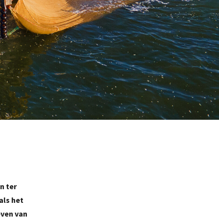
n ter
als het
even van