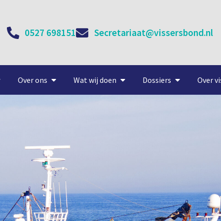
0527 698151
Secretariaat@vissersbond.nl
Over ons
Wat wij doen
Dossiers
Over vi