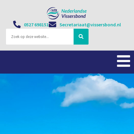
0527 698151
Secretariaat@vissersbond.nl