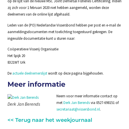
op de lijst van de nieuwe MSC Joint Demersal Fisheries Certificering. Indien
zij zich voor 1 februari 2020 niet hebben aangemeld, worden deze
deelnemers van de online lijst afgehaald.
Leden van de (PO) Nederlandse Vissersbond hebben per post en e-mail de
aanmeldingsdocumenten met toelichting toegestuurd gekregen. De
ingevulde documentatie kunt u sturen naar:
Coöperatieve Visserij Organisatie
Het Spijk 20
8321WT Urk
De
actuele deelnemerslijst
wordt op deze pagina bijgehouden.
Meer informatie
Neem voor meer informatie contact op
met
Derk Jan Berends
via 0527-698151 of
Derk Jan Berends
secretariaat@vissersbond.nl
.
<< Terug naar het weekjournaal