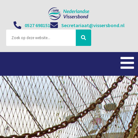
0527 698151
Secretariaat@vissersbond.nl