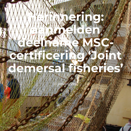
Herinnering:
aanmelden
deelname MSC-
certificering ‘Joint
demersal fisheries’
16 januari, 2020