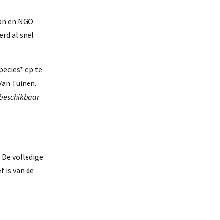
man en NGO
erd al snel
pecies* op te
Van Tuinen.
 beschikbaar
. De volledige
f is van de