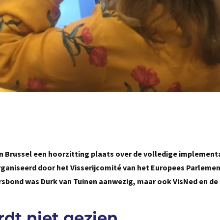
n Brussel een hoorzitting plaats over de volledige implement
organiseerd door het Visserijcomité van het Europees Parleme
ersbond was Durk van Tuinen aanwezig, maar ook VisNed en d
dt niet gezien