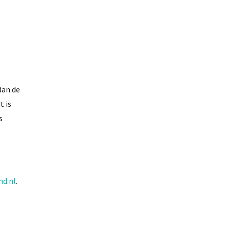
dan de
t is
s
nd.nl
.