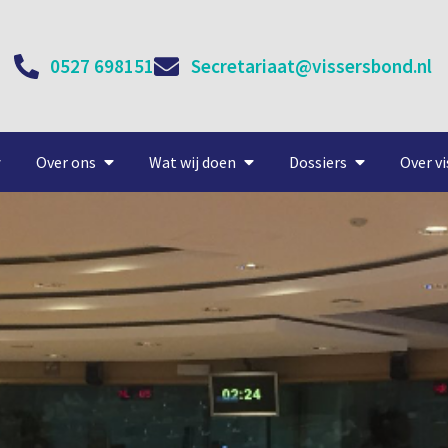
0527 698151
Secretariaat@vissersbond.nl
Over ons
Wat wij doen
Dossiers
Over vi