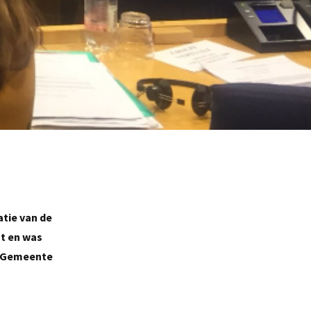
atie van de
nt en was
e Gemeente