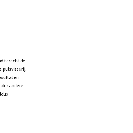
nd terecht de
pulsvisserij.
resultaten
onder andere
ldus