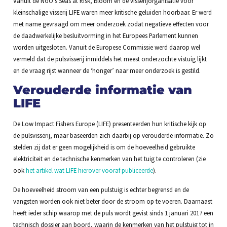
Vanuit de NGO’s Seas at Risk, Bloom en de visserijorganisatie voor
kleinschalige visserij LIFE waren meer kritische geluiden hoorbaar. Er werd
met name gevraagd om meer onderzoek zodat negatieve effecten voor
de daadwerkelijke besluitvorming in het Europees Parlement kunnen
worden uitgesloten. Vanuit de Europese Commissie werd daarop wel
vermeld dat de pulsvisserij inmiddels het meest onderzochte vistuig lijkt
en de vraag rijst wanneer de ‘honger’ naar meer onderzoek is gestild.
Verouderde informatie van
LIFE
De Low Impact Fishers Europe (LIFE) presenteerden hun kritische kijk op
de pulsvisserij, maar baseerden zich daarbij op verouderde informatie. Zo
stelden zij dat er geen mogelijkheid is om de hoeveelheid gebruikte
elektriciteit en de technische kenmerken van het tuig te controleren (zie
ook
het artikel wat LIFE hierover vooraf publiceerde
).
De hoeveelheid stroom van een pulstuig is echter begrensd en de
vangsten worden ook niet beter door de stroom op te voeren. Daarnaast
heeft ieder schip waarop met de puls wordt gevist sinds 1 januari 2017 een
technisch dossier aan boord, waarin de kenmerken van het pulstuig tot in