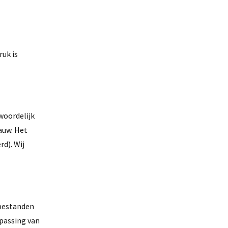
uk is
woordelijk
auw. Het
d). Wij
 bestanden
npassing van