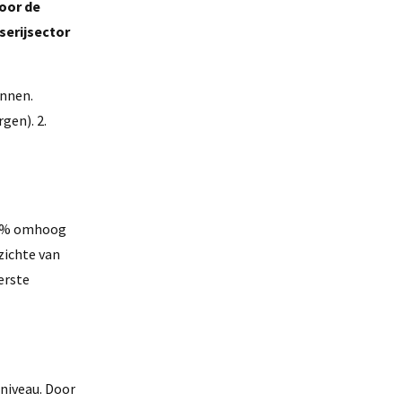
voor de
serijsector
innen.
gen). 2.
 40% omhoog
zichte van
erste
niveau. Door