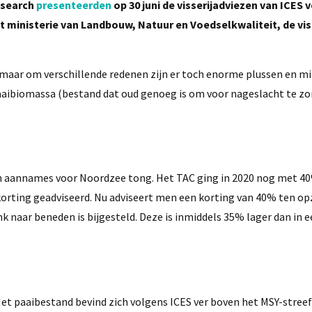
esearch
presenteerden
op 30 juni de visserijadviezen van ICES 
 ministerie van Landbouw, Natuur en Voedselkwaliteit, de vis
maar om verschillende redenen zijn er toch enorme plussen en m
aaibiomassa (bestand dat oud genoeg is om voor nageslacht te zor
hun aannames voor Noordzee tong. Het TAC ging in 2020 nog met
 korting geadviseerd. Nu adviseert men een korting van 40% ten op
k naar beneden is bijgesteld. Deze is inmiddels 35% lager dan in e
et paaibestand bevind zich volgens ICES ver boven het MSY-streef