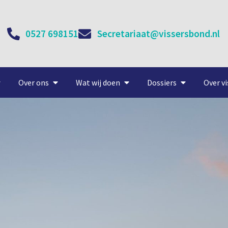
0527 698151
Secretariaat@vissersbond.nl
Over ons
Wat wij doen
Dossiers
Over vi