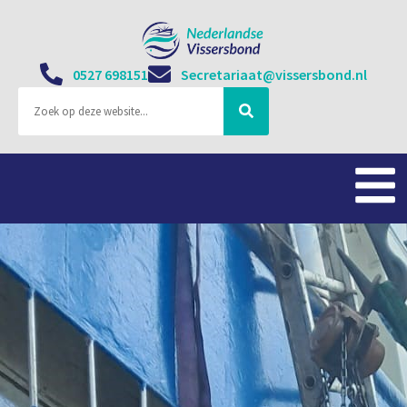
0527 698151
Secretariaat@vissersbond.nl