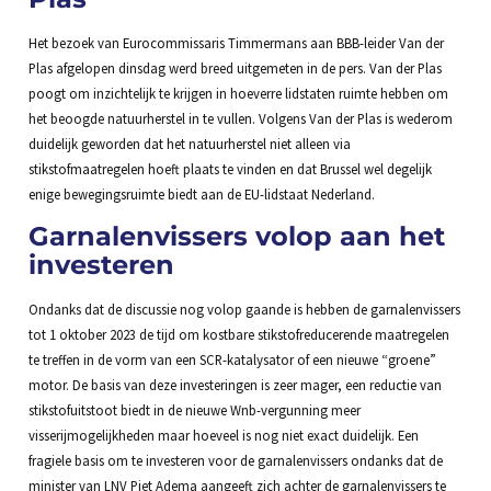
Het bezoek van Eurocommissaris Timmermans aan BBB-leider Van der
Plas afgelopen dinsdag werd breed uitgemeten in de pers. Van der Plas
poogt om inzichtelijk te krijgen in hoeverre lidstaten ruimte hebben om
het beoogde natuurherstel in te vullen. Volgens Van der Plas is wederom
duidelijk geworden dat het natuurherstel niet alleen via
stikstofmaatregelen hoeft plaats te vinden en dat Brussel wel degelijk
enige bewegingsruimte biedt aan de EU-lidstaat Nederland.
Garnalenvissers volop aan het
investeren
Ondanks dat de discussie nog volop gaande is hebben de garnalenvissers
tot 1 oktober 2023 de tijd om kostbare stikstofreducerende maatregelen
te treffen in de vorm van een SCR-katalysator of een nieuwe “groene”
motor. De basis van deze investeringen is zeer mager, een reductie van
stikstofuitstoot biedt in de nieuwe Wnb-vergunning meer
visserijmogelijkheden maar hoeveel is nog niet exact duidelijk. Een
fragiele basis om te investeren voor de garnalenvissers ondanks dat de
minister van LNV Piet Adema aangeeft zich achter de garnalenvissers te