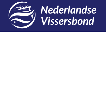
Contact
Telefoon: 0527 698151
E-mail: secretariaat@vissersbond.nl
Adres: Het spijk 20, 8321 WT Urk
Aanmelden voor weekjournaal