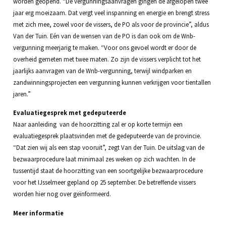
worden geopend. “De vergunningsaanvragen gingen de afgelopen twee
jaar erg moeizaam. Dat vergt veel inspanning en energie en brengt stress
met zich mee, zowel voor de vissers, de PO als voor de provincie”, aldus
Van der Tuin. Eén van de wensen van de PO is dan ook om de Wnb-
vergunning meerjarig te maken. “Voor ons gevoel wordt er door de
overheid gemeten met twee maten. Zo zijn de vissers verplicht tot het
jaarlijks aanvragen van de Wnb-vergunning, terwijl windparken en
zandwinningsprojecten een vergunning kunnen verkrijgen voor tientallen
jaren.”
Evaluatiegesprek met gedeputeerde
Naar aanleiding van de hoorzitting zal er op korte termijn een
evaluatiegesprek plaatsvinden met de gedeputeerde van de provincie.
“Dat zien wij als een stap vooruit”, zegt Van der Tuin. De uitslag van de
bezwaarprocedure laat minimaal zes weken op zich wachten. In de
tussentijd staat de hoorzitting van een soortgelijke bezwaarprocedure
voor het IJsselmeer gepland op 25 september. De betreffende vissers
worden hier nog over geïnformeerd.
Meer informatie