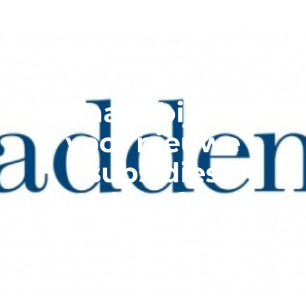
Informatiebijeenko
voor nieuwe
subsidies
Waddenfonds
12 januari, 2023