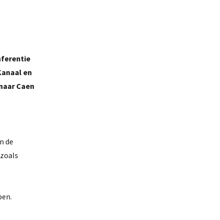
nferentie
Kanaal en
 naar Caen
n de
 zoals
e
ben.