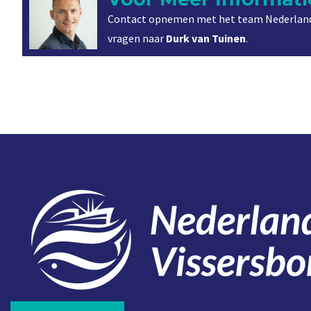
Contact opnemen met het team Nederland
vragen naar
Durk van Tuinen
.