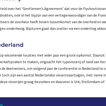
eld over het ‘Gentlemen’s Agreement’ dat voor de flyshootvisseri
ukten, ook in het bijzijn van een vertegenwoordiger van de Frans
issers de voorkeur heeft boven tussenkomst van de overheid en we
ingen onderhevig. Bijsturen gaat dan sneller via een onderling akko
ederland
p wisselende locaties met ieder jaar een grote opkomst. Daaruit b
erkafspraken te maken, ongeacht het typevisserij of land van he
 de deelnemers, om volgend jaar de conferentie in Nederland te o
r toch zijn een aantal Nederlandse vissersvaartuigen, met name i
 deze visserijen graag bezoeken en daarvoor is Urk, Stellendam of
e