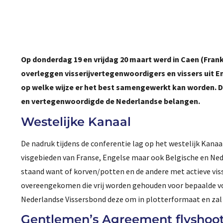
Op donderdag 19 en vrijdag 20 maart werd in Caen (Fran
overleggen visserijvertegenwoordigers en vissers uit Eng
op welke wijze er het best samengewerkt kan worden. D
en vertegenwoordigde de Nederlandse belangen.
Westelijke Kanaal
De nadruk tijdens de conferentie lag op het westelijk Kana
visgebieden van Franse, Engelse maar ook Belgische en Nede
staand want of korven/potten en de andere met actieve visse
overeengekomen die vrij worden gehouden voor bepaalde vorm
Nederlandse Vissersbond deze om in plotterformaat en zal
Gentlemen’s Agreement flyshootv