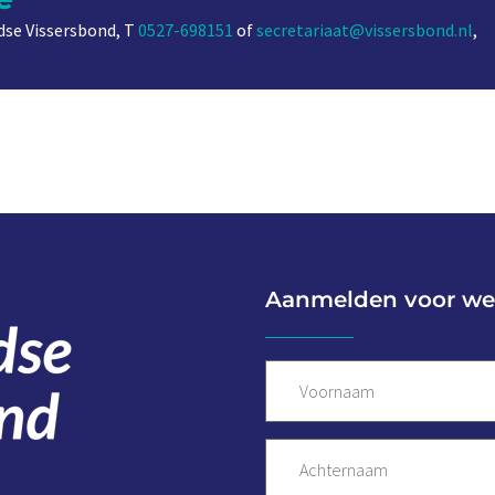
se Vissersbond, T
0527-698151
of
secretariaat@vissersbond.nl
,
Aanmelden voor we