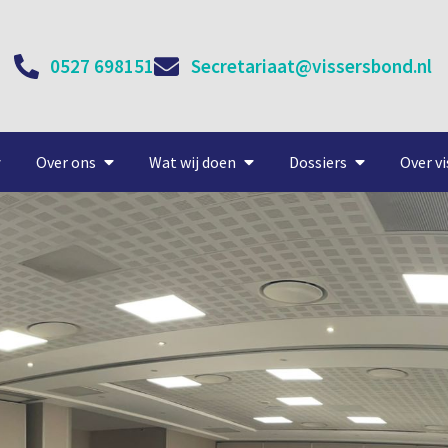
0527 698151
Secretariaat@vissersbond.nl
Over ons
Wat wij doen
Dossiers
Over vi