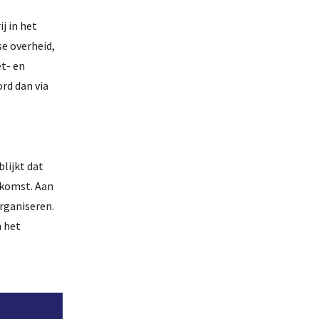
j in het
e overheid,
t- en
ord dan via
lijkt dat
rkomst. Aan
rganiseren.
n het