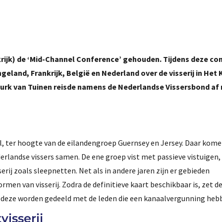
krijk) de ‘Mid-Channel Conference’ gehouden. Tijdens deze co
eland, Frankrijk, België en Nederland over de visserij in Het 
urk van Tuinen reisde namens de Nederlandse Vissersbond af
al, ter hoogte van de eilandengroep Guernsey en Jersey. Daar kome
rlandse vissers samen. De ene groep vist met passieve vistuigen,
rij zoals sleepnetten. Net als in andere jaren zijn er gebieden
en van visserij. Zodra de definitieve kaart beschikbaar is, zet d
 deze worden gedeeld met de leden die een kanaalvergunning heb
isserij