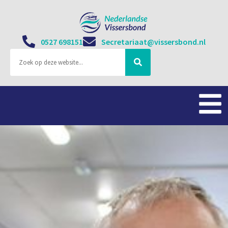
0527 698151
Secretariaat@vissersbond.nl