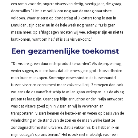
een ramp voor de jongere vissers van dertig, veertig jaar, die graag
door willen.” Het is moeilijk om nog aan de vraag naar vis te
voldoen. Waar er eerst op donderdag al 3 kotters tong losten in
IJmuiden, zijn dat er nu in de hele week nog maar 2. “Er is geen
massa meer. Op afslagdagen moeten wij veel scherper zijn en niet te
laat komen, want om half elf is alle vis verkocht.”
Een gezamenlijke toekomst
“De vis dreigt een duur nicheproduct te worden”. Als de prijzen nog
verder stijgen, is er een kans dat afnemers geen grote hoeveelheden
meer kunnen inkopen. Sommige vissers vinden de tussenhandel
tussen visser en consument maar zakkenvullerij. Ze roepen dan ook
wel eens de vis vanaf het schip te willen gaan verkopen, als de afslag
prijzen te laag zijn. Osendarp blijft er nuchter onder. “Mijn antwoord
was dat vissers goed zijn in vissen en wij in verwerken en
transporteren. Vissers kennen de bestekken en weten op basis van de
windrichting en de stand van de zon en de maan welke kant ze
zondagnacht moeten uitvaren. Dat is vakkennis. Die hebben ik en
mijn collega’s op ons terrein.” Het is ook niet makkelijk voor een