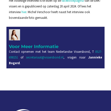
Het volledige interview is te lezen op de
facebookpagina
van de EMK-
vissers en is gepubliceerd op zaterdag 20 april 2024. Of lees het
interview
hier
. Michel Verschoor heeft naast het interview ook
bovenstaande foto gemaakt.
Voor Meer Informatie
Contact opnemen met het team Nederlandse Vissersbond, T
0527-
698151
of
secretariaat@vissersbond.nl
, vragen naar
Jannieke
Bogerd
.