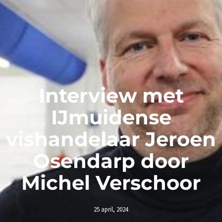
Interview met
IJmuidense
vishandelaar Jeroen
Osendarp door
Michel Verschoor
25 april, 2024