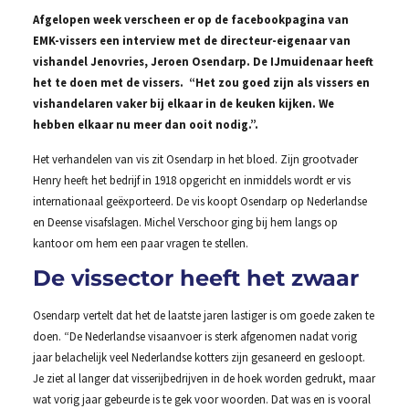
Afgelopen week verscheen er op de facebookpagina van
EMK-vissers een interview met de directeur-eigenaar van
vishandel Jenovries, Jeroen Osendarp. De IJmuidenaar heeft
het te doen met de vissers. “Het zou goed zijn als vissers en
vishandelaren vaker bij elkaar in de keuken kijken. We
hebben elkaar nu meer dan ooit nodig.”.
Het verhandelen van vis zit Osendarp in het bloed. Zijn grootvader
Henry heeft het bedrijf in 1918 opgericht en inmiddels wordt er vis
internationaal geëxporteerd. De vis koopt Osendarp op Nederlandse
en Deense visafslagen. Michel Verschoor ging bij hem langs op
kantoor om hem een paar vragen te stellen.
De vissector heeft het zwaar
Osendarp vertelt dat het de laatste jaren lastiger is om goede zaken te
doen. “De Nederlandse visaanvoer is sterk afgenomen nadat vorig
jaar belachelijk veel Nederlandse kotters zijn gesaneerd en gesloopt.
Je ziet al langer dat visserijbedrijven in de hoek worden gedrukt, maar
wat vorig jaar gebeurde is te gek voor woorden. Dat was en is vooral