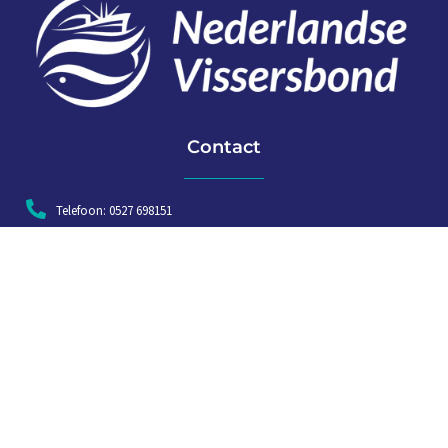
Contact
Telefoon: 0527 698151
E-mail: secretariaat@vissersbond.nl
Adres: Het spijk 20, 8321 WT Urk
Aanmelden voor weekjournaal