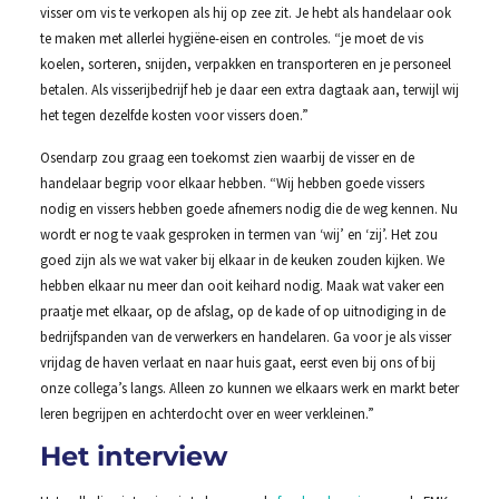
visser om vis te verkopen als hij op zee zit. Je hebt als handelaar ook
te maken met allerlei hygiëne-eisen en controles. “je moet de vis
koelen, sorteren, snijden, verpakken en transporteren en je personeel
betalen. Als visserijbedrijf heb je daar een extra dagtaak aan, terwijl wij
het tegen dezelfde kosten voor vissers doen.”
Osendarp zou graag een toekomst zien waarbij de visser en de
handelaar begrip voor elkaar hebben. “Wij hebben goede vissers
nodig en vissers hebben goede afnemers nodig die de weg kennen. Nu
wordt er nog te vaak gesproken in termen van ‘wij’ en ‘zij’. Het zou
goed zijn als we wat vaker bij elkaar in de keuken zouden kijken. We
hebben elkaar nu meer dan ooit keihard nodig. Maak wat vaker een
praatje met elkaar, op de afslag, op de kade of op uitnodiging in de
bedrijfspanden van de verwerkers en handelaren. Ga voor je als visser
vrijdag de haven verlaat en naar huis gaat, eerst even bij ons of bij
onze collega’s langs. Alleen zo kunnen we elkaars werk en markt beter
leren begrijpen en achterdocht over en weer verkleinen.”
Het interview