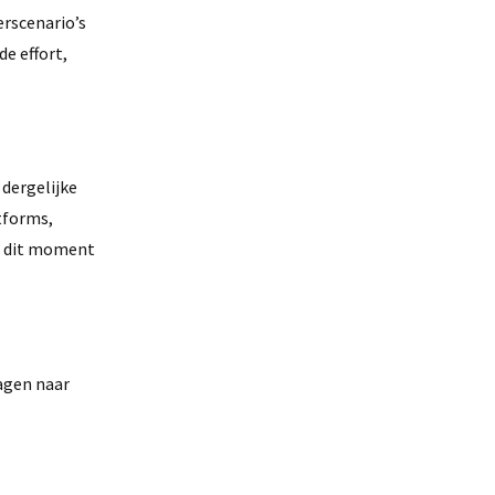
rscenario’s
de effort,
dergelijke
tforms,
Op dit moment
ragen naar