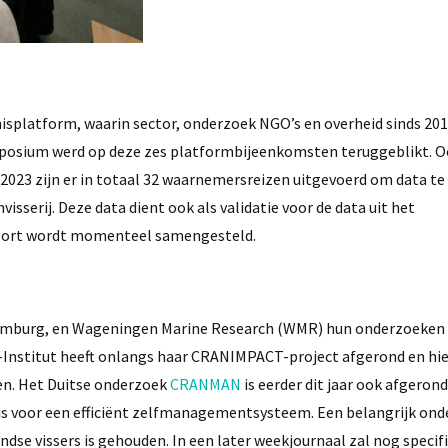
nisplatform, waarin sector, onderzoek NGO’s en overheid sinds 201
ymposium werd op deze zes platformbijeenkomsten teruggeblikt. 
 2023 zijn er in totaal 32 waarnemersreizen uitgevoerd om data t
sserij. Deze data dient ook als validatie voor de data uit het
pport wordt momenteel samengesteld.
t Hamburg, en Wageningen Marine Research (WMR) hun onderzoeken 
-Institut heeft onlangs haar CRANIMPACT-project afgerond en hier
en. Het Duitse onderzoek
CRANMAN
is eerder dit jaar ook afgerond
asis voor een efficiënt zelfmanagementsysteem. Een belangrijk ond
dse vissers is gehouden. In een later weekjournaal zal nog speci