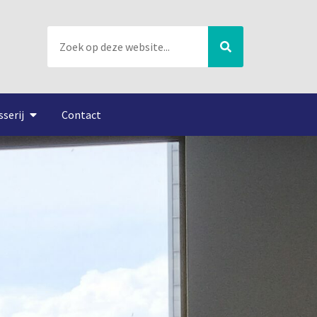
sserij
Contact