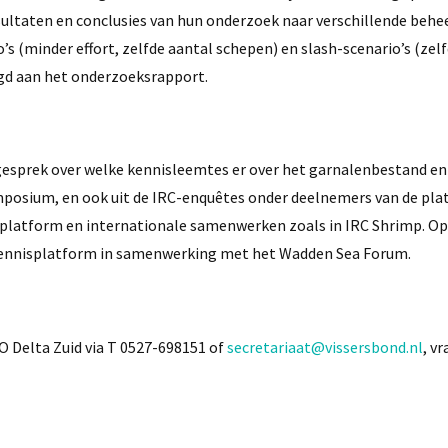
ltaten en conclusies van hun onderzoek naar verschillende behee
o’s (minder effort, zelfde aantal schepen) en slash-scenario’s (zelf
gd aan het onderzoeksrapport.
prek over welke kennisleemtes er over het garnalenbestand en 
mposium, en ook uit de IRC-enquêtes onder deelnemers van de pla
nisplatform en internationale samenwerken zoals in IRC Shrimp. 
kennisplatform in samenwerking met het Wadden Sea Forum.
Delta Zuid via T 0527-698151 of
secretariaat@vissersbond.nl
, v