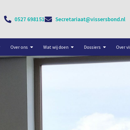
0527 698151
Secretariaat@vissersbond.nl
Over ons
Wat wij doen
Dossiers
Over vi