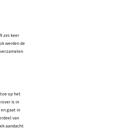
9 zes keer
Ook werden de
e verzamelen
toe op het
over is in
 en gaat in
erdeel van
fiek aandacht