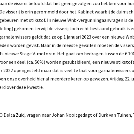
aan de vissers beloofd dat het geen gevolgen zou hebben voor hu
 De visserij is erin gerommeld door het Kabinet waarbij de duimsch
te gebeuren met stikstof. In nieuwe Wnb-vergunningaanvragen is de
ing) gekomen terwijl de visserij toch echt bestaand gebruik is e
 garnalenvissers geldt dat ze op 1 januari 2023 over een nieuwe W
eden worden gevist. Maar in de meeste gevallen moeten de vissers
s nieuwe Stage V-motoren. Het gaat om bedragen tussen de € 100
n voor een deel (ca. 50%) worden gesubsidieerd, een nieuwe stikst
 2022 opengesteld maar dat is veel te laat voor garnalenvissers o
ben onze overheid hier al meerdere keren op gewezen. Vrijdag 22 jul
erd over deze kwestie.
elta Zuid, vragen naar Johan Nooitgedagt of Durk van Tuinen, 