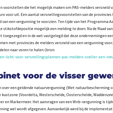
ten voorstellen die het mogelijk maken om PAS-melders versneld v
uro voor uit. Een aantal versnellingsvoorstellen van de provincies
d van een vergunning te voorzien. Ten tijde van het Programma A
ge stikstofdepositie mogelijk een melding te doen. Na de Raad van
inet toegezegd en in de wet vastgelegd dat deze ondernemingen ee
 samen met provincies de melders versneld van een vergunning voor
delen naar voren te halen (bron:
oen-licht-voor-versnellingsplannen-pas-melders-sneller-een-nie
binet voor de visser gewe
en over een geldende natuurvergunning (Wet natuurbescherming o
n de kustzone (Voordelta, Westerschelde, Oosterschelde, Waddenzee
r en Markermeer. Het aanvragen van een Wnb-vergunning is tijd
unning wel wordt afgegeven. Aanvankelijk werd bij de implementat