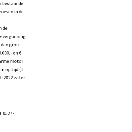
n bestaande
roeven in de
n de
nb-vergunning
 dan grote
.000,- en €
ofarme motor
m op tijd (1
i 2022 zal er
T 0527-