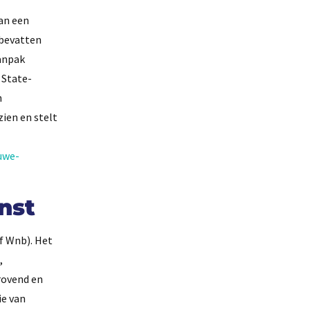
an een
 bevatten
anpak
 State-
n
zien en stelt
uwe-
nst
f Wnb). Het
,
rovend en
ie van