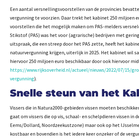
Een aantal versnellingsvoorstellen van de provincies bevat
vergunning te voorzien. Daar trekt het kabinet 250 miljoen e
voorstellen die het mogelijk maken om PAS-melders versnel
Stikstof (PAS) was het voor (agrarische) bedrijven met gerin
uitspraak, die een streep door het PAS zette, heeft het kab
natuurvergunning krijgen, uiterlijk in 2025. Het kabinet wil
hiervoor 250 miljoen euro beschikbaar door ook hiervoor mid
https://www.rijksoverheid.nl/actueel/nieuws/2022/07/15/gr
vergunning
).
Snelle steun van het Ka
Vissers die in Natura2000-gebieden vissen moeten beschikk
gaat om vissers die op vis, schaal- en schelpdieren vissen i
Eems/Dollard, Noordzeekustzone) maar ook op het IJsselmee
kostbaar en bovendien is het iedere keer onzeker of de verg