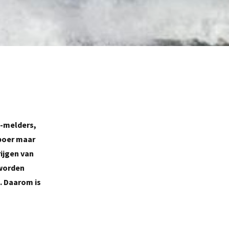
S-melders,
 boer maar
ijgen van
 worden
. Daarom is