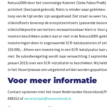
Natura2000 door het toenmalige Kabinet (Geke Faber/PvdA) 
activiteit (bestaand gebruik). Niets is minder waar gebleken.
loop van de tijd verder zijn aangedraaid. Dat staat nu weer 
stikstoftoets bovenop de ecosysteemtoets (passende beoordel
stikstofdepositie van kotters verwaarloosbaar klein is. Voor
moeten beschikken anders kan er niet in de Natura2000-gebi
investeringen doen in zogenaamde SCR-katalysatoren of zelf
150.000,-. Alleen een investering in een SCR-katalysator ka
niet. De subsidieregeling wordt naar verwachting 1 september
januari 2023) over een SCR-installatie te beschikken. Wij heb
in het Visserijnieuws een uitgebreid artikel worden gepublice
Voor meer informatie
Contact opnemen met het team Nederlandse Vissersbond/PO D
698152 of
secretariaat@vissersbond.nl
.