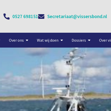
0527 698151
Secretariaat@vissersbond.nl
Over ons
Wat wij doen
Dossiers
Over vi