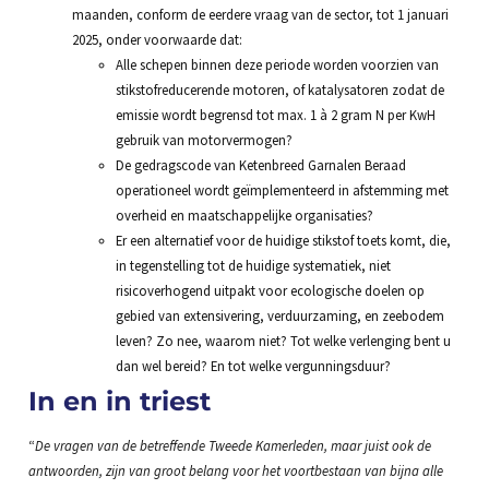
maanden, conform de eerdere vraag van de sector, tot 1 januari
2025, onder voorwaarde dat:
Alle schepen binnen deze periode worden voorzien van
stikstofreducerende motoren, of katalysatoren zodat de
emissie wordt begrensd tot max. 1 à 2 gram N per KwH
gebruik van motorvermogen?
De gedragscode van Ketenbreed Garnalen Beraad
operationeel wordt geïmplementeerd in afstemming met
overheid en maatschappelijke organisaties?
Er een alternatief voor de huidige stikstof toets komt, die,
in tegenstelling tot de huidige systematiek, niet
risicoverhogend uitpakt voor ecologische doelen op
gebied van extensivering, verduurzaming, en zeebodem
leven? Zo nee, waarom niet? Tot welke verlenging bent u
dan wel bereid? En tot welke vergunningsduur?
In en in triest
“
De vragen van de betreffende Tweede Kamerleden, maar juist ook de
antwoorden, zijn van groot belang voor het voortbestaan van bijna alle