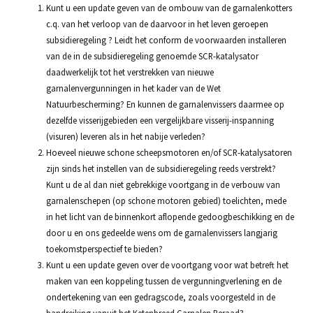
Kunt u een update geven van de ombouw van de garnalenkotters
c.q. van het verloop van de daarvoor in het leven geroepen
subsidieregeling ? Leidt het conform de voorwaarden installeren
van de in de subsidieregeling genoemde SCR-katalysator
daadwerkelijk tot het verstrekken van nieuwe
garnalenvergunningen in het kader van de Wet
Natuurbescherming? En kunnen de garnalenvissers daarmee op
dezelfde visserijgebieden een vergelijkbare visserij-inspanning
(visuren) leveren als in het nabije verleden?
Hoeveel nieuwe schone scheepsmotoren en/of SCR-katalysatoren
zijn sinds het instellen van de subsidieregeling reeds verstrekt?
Kunt u de al dan niet gebrekkige voortgang in de verbouw van
garnalenschepen (op schone motoren gebied) toelichten, mede
in het licht van de binnenkort aflopende gedoogbeschikking en de
door u en ons gedeelde wens om de garnalenvissers langjarig
toekomstperspectief te bieden?
Kunt u een update geven over de voortgang voor wat betreft het
maken van een koppeling tussen de vergunningverlening en de
ondertekening van een gedragscode, zoals voorgesteld in de
handreiking vanuit het Ketenbreed Garnalen Beraad?