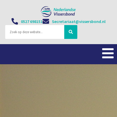
0527 698151
Secretariaat@vissersbond.nl