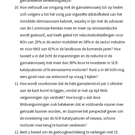
gemankeerde berekeningswijze?
Hoe verhoudt uw omgang met de garnalenvisserij tot op heden
zich volgens u tot het vorig jaar ingezette stikstofbeleid van het
inmiddels demissionaire kabinet, waarbij in lijn met de adviezen
van de Commissie Remkes meer en meer op emissiereductie
wordt gestuurd, wat heeft geleid tot reductiedoelstellingen voor
NOx van 25% in de sector mobiliteit en 38% in de sector industrie
en voor NH3 van 41% in de landbouw de komende jaren? Hoe
taxeert u in dat licht de inspanningen en de reductie in de
garnalenvisserij met meer dan 90% door te investeren in SCR-
katalysatoren of N-emissiearme motoren? Kunt u in dit licht nog
eens goed naar uw antwoord op vraag 3 kijken?
Hoe wordt voorkomen dat de hele garnalenvloot per 1 oktober
aan de kant komt te liggen, omdat er niet op tijd Wnb-
vergunningen zijn verstrekt? Hoe borgt u dat deze
Wnbvergunningen ook betekenen dat er voldoende visuren mee
gemaakt kunnen worden, en daarmee het perspectief geven om
de investering van de SCR-katalysatoren of nieuwe, schone
motoren mee terug te kunnen verdienen?
Bent u bereid om de gedoogbeschikking te verlengen met 15