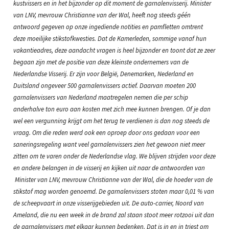
kustvissers en in het bijzonder op dit moment de garnalenvisserij. Minister
van LNV, mevrouw Christianne van der Wal, heeft nog steeds géén
antwoord gegeven op onze ingediende notities en pamfletten omtrent
deze moeilijke stikstofkwesties. Dat de Kamerleden, sommige vanaf hun
vakantieadres, deze aandacht vragen is heel bijzonder en toont dat ze zeer
begaan zijn met de positie van deze kleinste ondernemers van de
Nederlandse Visserij. Er zijn voor België, Denemarken, Nederland en
Duitsland ongeveer 500 garnalenvissers actief. Daarvan moeten 200
garnalenvissers van Nederland maatregelen nemen die per schip
anderhalve ton euro aan kosten met zich mee kunnen brengen. Of je dan
wel een vergunning krijgt om het terug te verdienen is dan nog steeds de
vraag. Om die reden werd ook een oproep door ons gedaan voor een
saneringsregeling want veel garnalenvissers zien het gewoon niet meer
zitten om te varen onder de Nederlandse vlag. We blijven strijden voor deze
en andere belangen in de visserij en kijken uit naar de antwoorden van
Minister van LNV, mevrouw Christianne van der Wal, die de hoeder van de
stikstof mag worden genoemd. De garnalenvissers stoten maar 0,01 % van
de scheepvaart in onze visserijgebieden uit. De auto-carrier, Noord van
Ameland, die nu een week in de brand zal staan stoot meer rotzooi uit dan
de garnalenvissers met elkaar kunnen bedenken. Dat is in en in triest om