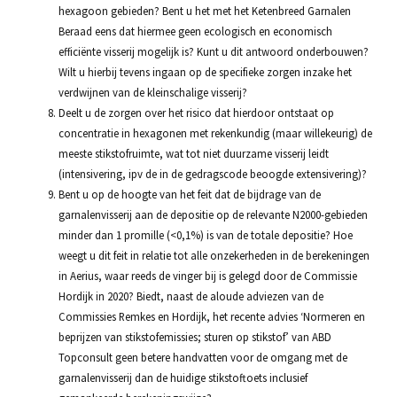
hexagoon gebieden? Bent u het met het Ketenbreed Garnalen
Beraad eens dat hiermee geen ecologisch en economisch
efficiënte visserij mogelijk is? Kunt u dit antwoord onderbouwen?
Wilt u hierbij tevens ingaan op de specifieke zorgen inzake het
verdwijnen van de kleinschalige visserij?
Deelt u de zorgen over het risico dat hierdoor ontstaat op
concentratie in hexagonen met rekenkundig (maar willekeurig) de
meeste stikstofruimte, wat tot niet duurzame visserij leidt
(intensivering, ipv de in de gedragscode beoogde extensivering)?
Bent u op de hoogte van het feit dat de bijdrage van de
garnalenvisserij aan de depositie op de relevante N2000-gebieden
minder dan 1 promille (<0,1%) is van de totale depositie? Hoe
weegt u dit feit in relatie tot alle onzekerheden in de berekeningen
in Aerius, waar reeds de vinger bij is gelegd door de Commissie
Hordijk in 2020? Biedt, naast de aloude adviezen van de
Commissies Remkes en Hordijk, het recente advies ‘Normeren en
beprijzen van stikstofemissies; sturen op stikstof’ van ABD
Topconsult geen betere handvatten voor de omgang met de
garnalenvisserij dan de huidige stikstoftoets inclusief