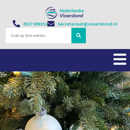
0527 698151
Secretariaat@vissersbond.nl