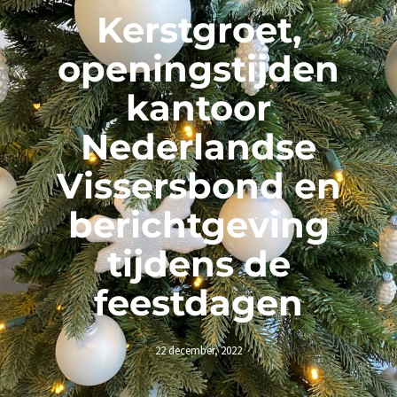
Kerstgroet,
openingstijden
kantoor
Nederlandse
Vissersbond en
berichtgeving
tijdens de
feestdagen
22 december, 2022