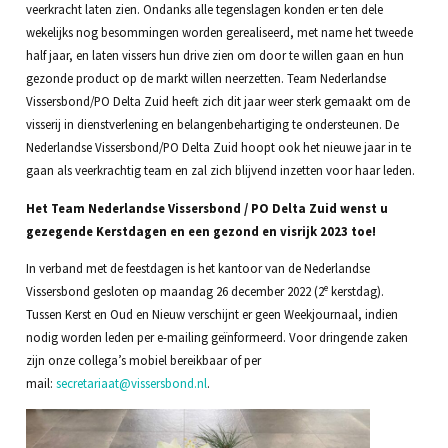
veerkracht laten zien. Ondanks alle tegenslagen konden er ten dele
wekelijks nog besommingen worden gerealiseerd, met name het tweede
half jaar, en laten vissers hun drive zien om door te willen gaan en hun
gezonde product op de markt willen neerzetten. Team Nederlandse
Vissersbond/PO Delta Zuid heeft zich dit jaar weer sterk gemaakt om de
visserij in dienstverlening en belangenbehartiging te ondersteunen. De
Nederlandse Vissersbond/PO Delta Zuid hoopt ook het nieuwe jaar in te
gaan als veerkrachtig team en zal zich blijvend inzetten voor haar leden.
Het Team Nederlandse Vissersbond / PO Delta Zuid wenst u
gezegende Kerstdagen en een gezond en visrijk 2023 toe!
In verband met de feestdagen is het kantoor van de Nederlandse
e
Vissersbond gesloten op maandag 26 december 2022 (2
kerstdag).
Tussen Kerst en Oud en Nieuw verschijnt er geen Weekjournaal, indien
nodig worden leden per e-mailing geïnformeerd. Voor dringende zaken
zijn onze collega’s mobiel bereikbaar of per
mail:
secretariaat@vissersbond.nl
.