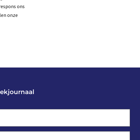
 respons ons
llen onze
ekjournaal