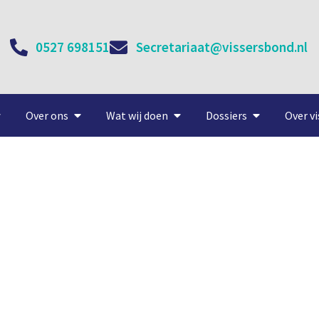
0527 698151
Secretariaat@vissersbond.nl
Over ons
Wat wij doen
Dossiers
Over vi
nttevredenheidsonderzoek 