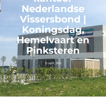
Nederlandse
Vissersbond |
Koningsdag,
Hemelvaart en
Pinksteren
21 april, 2022