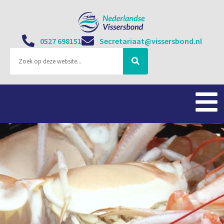
0527 698151
Secretariaat@vissersbond.nl