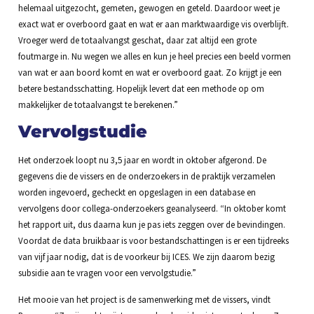
helemaal uitgezocht, gemeten, gewogen en geteld. Daardoor weet je
exact wat er overboord gaat en wat er aan marktwaardige vis overblijft.
Vroeger werd de totaalvangst geschat, daar zat altijd een grote
foutmarge in. Nu wegen we alles en kun je heel precies een beeld vormen
van wat er aan boord komt en wat er overboord gaat. Zo krijgt je een
betere bestandsschatting. Hopelijk levert dat een methode op om
makkelijker de totaalvangst te berekenen.”
Vervolgstudie
Het onderzoek loopt nu 3,5 jaar en wordt in oktober afgerond. De
gegevens die de vissers en de onderzoekers in de praktijk verzamelen
worden ingevoerd, gecheckt en opgeslagen in een database en
vervolgens door collega-onderzoekers geanalyseerd. “In oktober komt
het rapport uit, dus daarna kun je pas iets zeggen over de bevindingen.
Voordat de data bruikbaar is voor bestandschattingen is er een tijdreeks
van vijf jaar nodig, dat is de voorkeur bij ICES. We zijn daarom bezig
subsidie aan te vragen voor een vervolgstudie.”
Het mooie van het project is de samenwerking met de vissers, vindt