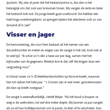
quotum. Wij zien al jaren dat het bestand prima is, dus dan is het
belangrijk om dat ook aan te kunnen tonen. Wij vangen de rente en laten
het bestand met rust. De jonge kreeft gaat overboord. Die hebben een
heel hoge overlevingskans: ze springen tijdens het selecteren ook zo van
de band af in zee!”
Visser en jager
De bemonstering, die voor hem bestaat uit het nemen van een
discardmonster en meten en wegen van de vangst in het net, kost niet al
te veel tijd. “Ik schat zo’n één a twee uur per dag, samen met het
bijhouden van de gegevens. Meestal doe ik dat zelf. We krijgen daar een
vergoeding voor.”
In totaal vissen zo’n 25 Nederlandse kotters op Noorse kreeft, waarvan
tien tot vijftien het hele jaar. “‘s Zomers zijn er wat meer: garnalenvissers
die dan op kreeft overgaan.”
De vangst is weersafhankelijk, vertelt Meijer. “Als het koud is kruipen ze
weg in de zeebodem, tot wel drie meter diepte. Wij kunnen ze pas vangen
als ze uit hun holletjes komen om te paren, te eten of te verschalen. Dan