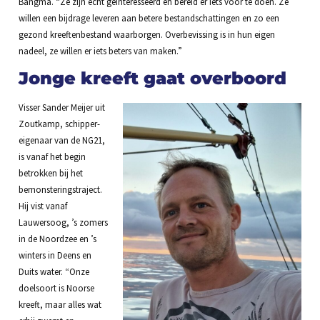
Bangma. “Ze zijn echt geïnteresseerd en bereid er iets voor te doen. Ze
willen een bijdrage leveren aan betere bestandschattingen en zo een
gezond kreeftenbestand waarborgen. Overbevissing is in hun eigen
nadeel, ze willen er iets beters van maken.”
Jonge kreeft gaat overboord
Visser Sander Meijer uit
Zoutkamp, schipper-
eigenaar van de NG21,
is vanaf het begin
betrokken bij het
bemonsteringstraject.
Hij vist vanaf
Lauwersoog, ’s zomers
in de Noordzee en ’s
winters in Deens en
Duits water. “Onze
doelsoort is Noorse
kreeft, maar alles wat