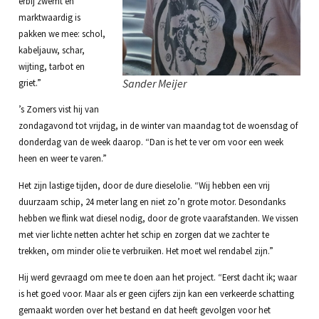
erbij zwemt en
marktwaardig is
pakken we mee: schol,
kabeljauw, schar,
wijting, tarbot en
Sander Meijer
griet.”
’s Zomers vist hij van
zondagavond tot vrijdag, in de winter van maandag tot de woensdag of
donderdag van de week daarop. “Dan is het te ver om voor een week
heen en weer te varen.”
Het zijn lastige tijden, door de dure dieselolie. “Wij hebben een vrij
duurzaam schip, 24 meter lang en niet zo’n grote motor. Desondanks
hebben we flink wat diesel nodig, door de grote vaarafstanden. We vissen
met vier lichte netten achter het schip en zorgen dat we zachter te
trekken, om minder olie te verbruiken. Het moet wel rendabel zijn.”
Hij werd gevraagd om mee te doen aan het project. “Eerst dacht ik; waar
is het goed voor. Maar als er geen cijfers zijn kan een verkeerde schatting
gemaakt worden over het bestand en dat heeft gevolgen voor het