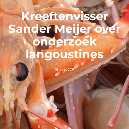
Kreeftenvisser
Sander Meijer over
onderzoek
langoustines
26 april, 2023