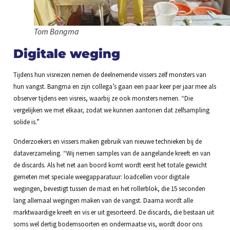
Tom Bangma
Digitale weging
Tijdens hun visreizen nemen de deelnemende vissers zelf monsters van
hun vangst. Bangma en zijn collega’s gaan een paar keer per jaar mee als
observer tijdens een visreis, waarbij ze ook monsters nemen. “Die
vergelijken we met elkaar, zodat we kunnen aantonen dat zelfsampling
solide is.”
Onderzoekers en vissers maken gebruik van nieuwe technieken bij de
dataverzameling. “Wij nemen samples van de aangelande kreeft en van
de discards. Als het net aan boord komt wordt eerst het totale gewicht
gemeten met speciale weegapparatuur: loadcellen voor digitale
wegingen, bevestigt tussen de mast en het rollerblok, die 15 seconden
lang allemaal wegingen maken van de vangst. Daarna wordt alle
marktwaardige kreeft en vis er uit gesorteerd. De discards, die bestaan uit
soms wel dertig bodemsoorten en ondermaatse vis, wordt door ons