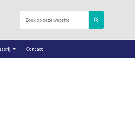
sserij
Contact
vergroot visruim Deense
sen Techniek/FMO