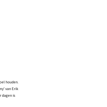
koel houden.
ny’ van Erik
r dagen is