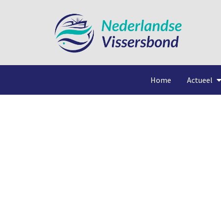
Home
Actueel
L 510 heeft ruimte voo
bokker – nieuwe