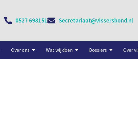
0527 698151
Secretariaat@vissersbond.nl
Over ons
Wat wij doen
Dossiers
Over vi
r 1.600 viskisten#VCU-TCD 
 stripmachine F80 van Jan