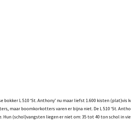
23 mei, 2016
okker L 510 ‘St. Anthony’ nu maar liefst 1.600 kisten (plat)vis 
ters, maar boomkorkotters varen er bijna niet. De L 510 ‘St. Antho
. Hun (schol)vangsten liegen er niet om: 35 tot 40 ton schol in vie