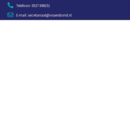
Telefoon: 0527 698151
E-mail: secretariaat@vissersbond.nl
Adres: Het spijk 20, 8321 WT Urk
Aanmelden voor weekjournaal