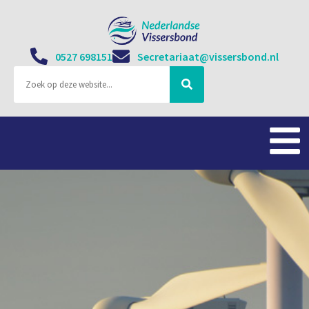
0527 698151
Secretariaat@vissersbond.nl