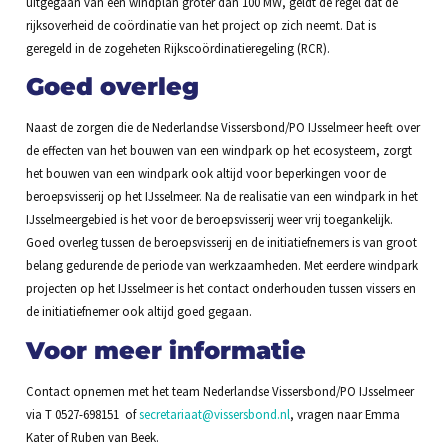
uitgegaan van een windplan groter dan 100 MW, geldt de regel dat de
rijksoverheid de coördinatie van het project op zich neemt. Dat is
geregeld in de zogeheten Rijkscoördinatieregeling (RCR).
Goed overleg
Naast de zorgen die de Nederlandse Vissersbond/PO IJsselmeer heeft over
de effecten van het bouwen van een windpark op het ecosysteem, zorgt
het bouwen van een windpark ook altijd voor beperkingen voor de
beroepsvisserij op het IJsselmeer. Na de realisatie van een windpark in het
IJsselmeergebied is het voor de beroepsvisserij weer vrij toegankelijk.
Goed overleg tussen de beroepsvisserij en de initiatiefnemers is van groot
belang gedurende de periode van werkzaamheden. Met eerdere windpark
projecten op het IJsselmeer is het contact onderhouden tussen vissers en
de initiatiefnemer ook altijd goed gegaan.
Voor meer informatie
Contact opnemen met het team Nederlandse Vissersbond/PO IJsselmeer
via T 0527-698151 of
secretariaat@vissersbond.nl
, vragen naar Emma
Kater of Ruben van Beek.