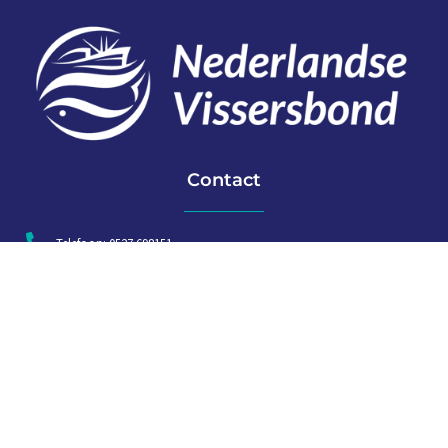
Contact
Telefoon: 0527 698151
E-mail: secretariaat@vissersbond.nl
Adres: Het spijk 20, 8321 WT Urk
Aanmelden voor weekjournaal