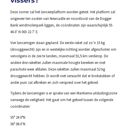
vissers?
Deze zomer zal het lanceerplatform worden getest. Het platform zal
ongeveer ten oosten van Newcastle en noordoost van de Dogger
Bank windmolenpark liggen, de coördinaten zijn waarschijnlijk 55
46.0’ N 003 22.7’ E.
Vier lanceringen staan gepland. De eerste raket zal zo’n 15 kg
(drooggewicht) zijn en in westelijke richting worden afgeschoten om
vervolgens in de zee te landen, maximaal 53,5 km verderop. De
andere drie raketten zullen maximale hoogte bereiken en met
parachute weer afdalen. Deze raketten zullen maximaal 52 kg
drooggewicht hebben. Er wordt niet verwacht dat er brokstukken of
ander puin zal afbreken en zich verspreid over het gebied.
Tijdens de lanceringen is er sprake van een Maritieme uitsluitingszone
vanwege de veiligheid. Het gaat om het gebied tussen de volgende
coördinaten:
55° 24.0°N
56° 08.0’N