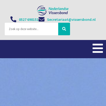
0527 698151
Secretariaat@vissersbond.nl